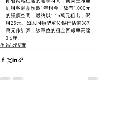
節省兩地往返的通學時間，而業主考慮
到租客願意預繳1年租金，故有1,000元
的議價空間，最終以1.15萬元租出，呎
租25元。如以同類型單位銀行估值387
萬元作計算，該單位的租金回報率高達
3.6厘。
住宅市場新聞
See All
Recent Posts