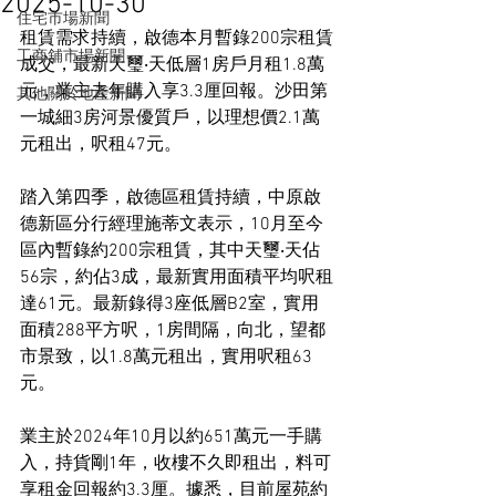
2025-10-30
住宅市場新聞
租賃需求持續，啟德本月暫錄200宗租賃
工商舖市場新聞
成交，最新天璽‧天低層1房戶月租1.8萬
元，業主去年購入享3.3厘回報。沙田第
其他關於地產新聞
一城細3房河景優質戶，以理想價2.1萬
元租出，呎租47元。
踏入第四季，啟德區租賃持續，中原啟
德新區分行經理施蒂文表示，10月至今
區內暫錄約200宗租賃，其中天璽‧天佔
56宗，約佔3成，最新實用面積平均呎租
達61元。最新錄得3座低層B2室，實用
面積288平方呎，1房間隔，向北，望都
市景致，以1.8萬元租出，實用呎租63
元。
業主於2024年10月以約651萬元一手購
入，持貨剛1年，收樓不久即租出，料可
享租金回報約3.3厘。據悉，目前屋苑約