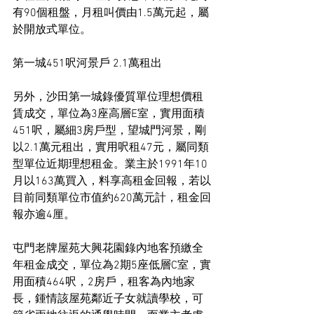
有90個租盤，月租叫價由1.5萬元起，屬
於開放式單位。
第一城451呎河景戶 2.1萬租出
另外，沙田第一城錄優質單位理想價租
賃成交，單位為3座高層E室，實用面積
451呎，屬細3房戶型，望城門河景，剛
以2.1萬元租出，實用呎租47元，屬同類
型單位近期理想租金。業主於1991年10
月以163萬買入，料享高租金回報，若以
目前同類單位市值約620萬元計，租金回
報亦逾4厘。
屯門老牌屋苑大興花園錄內地客預繳全
年租金成交，單位為2期5座低層C室，實
用面積464呎，2房戶，租客為內地家
長，鍾情該屋苑鄰近子女就讀學校，可