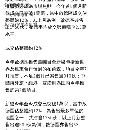
住宅市場新聞
推盤勢必成為市場焦點，今年首8個月新
盤成交已突破1萬宗，當中啟德區成交佔
工商舖市場新聞
整體約12%，以上月為例，啟德區共售
其他關於地產新聞
出近60伙，整體平均成交呎價穩企2.3萬
水平。
成交佔整體約12%
今年啟德區推售最矚目全新盤包括新世
界及遠東合作發展的柏蔚森，項目今年7
月推售，不足2個月已累售逾310伙；中
國海外旗下維港．雙鑽則為區內今年推
售的第2個項目。
新盤今年至今成交已突破1萬宗，當中啟
德區佔整體約12%，為售出最多單位的
地區之一，共沽逾1260伙，以上月新盤
售出逾500伙為例，啟德區亦售出63