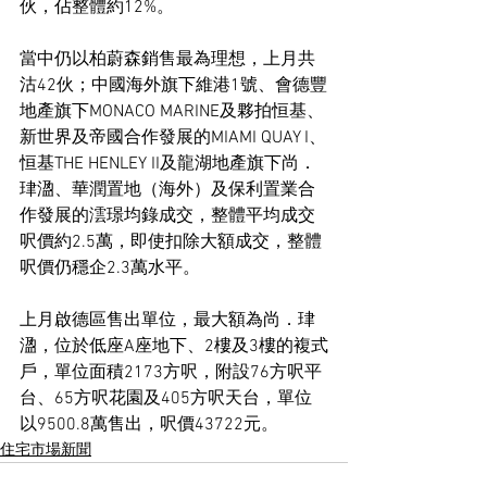
伙，佔整體約12%。
當中仍以柏蔚森銷售最為理想，上月共
沽42伙；中國海外旗下維港1號、會德豐
地產旗下MONACO MARINE及夥拍恒基、
新世界及帝國合作發展的MIAMI QUAY I、
恒基THE HENLEY II及龍湖地產旗下尚．
珒溋、華潤置地（海外）及保利置業合
作發展的澐璟均錄成交，整體平均成交
呎價約2.5萬，即使扣除大額成交，整體
呎價仍穩企2.3萬水平。
上月啟德區售出單位，最大額為尚．珒
溋，位於低座A座地下、2樓及3樓的複式
戶，單位面積2173方呎，附設76方呎平
台、65方呎花園及405方呎天台，單位
以9500.8萬售出，呎價43722元。
住宅市場新聞