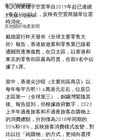
住宅市場新聞
私人商業樓宇空置率自2019年起已連續
4年在10%以上，反映有空置商舖單位需
工商舖市場新聞
時消化。
其他關於地產新聞
戴德梁行昨天發布《全球主要零售大
街》報告，香港旅遊業和零售業已隨着
通關而逐漸復甦，在亞太區，以香港和
東京的零售街區最為昂貴，在前8名中佔
據了6席。
當中，香港尖沙咀（主要街區商店）以
每年每平方呎11.6萬港元左右，位居亞
太區第一（全球第三），銅鑼灣緊隨其
後。報告提到，但根據政府數字，2023
上半年過夜旅客和不過夜旅客在購物上
的消費總額，分別僅為2018年同期的
55%和18%，反映旅客消費模式改變，對
比以往「純購物」的方式，更傾向選擇