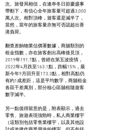
次。旅發局相信，在連串冬日節慶盛事
帶動下，有信心全年旅客量可超過3,000
萬人次。相對頂峰，遊客還是減半了，
當然，當年的旅客量亦無可否認超出香
港負荷。
翻查差餉物業估價署數據，商舖類別的
租金指數，亦在旅客創出高峰後見頂，
2019年191.7點，曾經在第五波疫情，
2022年4月跌至163.1點，跌幅15%，最
新今年9月回升至173.3點，相對高點仍
有約1成差距，這是平均數字，商舖租金
各區千差萬別，部分核心區舖租隨遊客
數字減半。
另一點值得留意的是，附表顯示，過去
零售、旅遊表現強勁時，私人商業樓宇
（這類別包括零售業樓宇，以及其他設
計或改建作商業用途的樓宇，但不包括