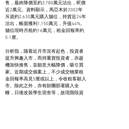
售，最終降價至約3,780萬元沽出，呎價
近2萬元。資料顯示，馬亞木於2002年
斥資約2,630萬元購入舖位，持貨近24年
沽出，帳面獲利1,150萬元，升值44%。
舖位現時月租約16萬元，租金回報率約
5.1厘。
分析指，隨着近月市況有起色，投資者
提升興趣入市，而持重貨投資者，亦趁
機加快推售，並願意大幅降價，吸引買
家。近期成交個案上，不少成交物業租
金回報率高見5厘或以上，令收租客願入
市。除此之外，亦有財團部署購入全
幢，日後改裝學生宿舍等，故現階段資
深投資者推售物業，承接力比去年理
想。
工商舖市場新聞
住宅市場新聞