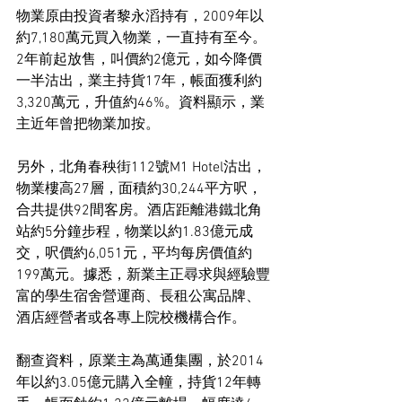
物業原由投資者黎永滔持有，2009年以
約7,180萬元買入物業，一直持有至今。
2年前起放售，叫價約2億元，如今降價
一半沽出，業主持貨17年，帳面獲利約
3,320萬元，升值約46%。資料顯示，業
主近年曾把物業加按。
另外，北角春秧街112號M1 Hotel沽出，
物業樓高27層，面積約30,244平方呎，
合共提供92間客房。酒店距離港鐵北角
站約5分鐘步程，物業以約1.83億元成
交，呎價約6,051元，平均每房價值約
199萬元。據悉，新業主正尋求與經驗豐
富的學生宿舍營運商、長租公寓品牌、
酒店經營者或各專上院校機構合作。
翻查資料，原業主為萬通集團，於2014
年以約3.05億元購入全幢，持貨12年轉