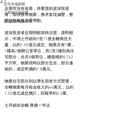
27
住宅市場新聞
近期市況有改善，持重貨的資深投資
工商舖市場新聞
者，加快推售物業，務求套現減壓，整
體交投氣氛亦受帶動。
其他關於地產新聞
資深投資者近期明顯加快沽貨，資料顯
示，中環士丹頓街9至11號全幢商住大
廈，以約1.05億元成交。物業共有7層，
1樓為2個辦公室單位，而2至5樓則為住
宅部分，合共8個單位，總面積約5,742
平方呎。物業現時以部分交吉，部分連
租約，成交呎價約1.8萬元。
物業住宅部分則以學生宿舍方式營運，
全幢物業每月租金收入約46萬元，以約
1.05億元成交價計，回報率約5.3厘。
士丹頓街全幢 降價一半沽