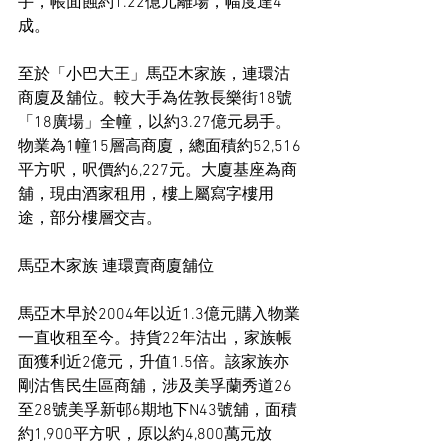
手，帳面蝕約1.22億元離場，幅度達4
成。
至於「小巴大王」馬亞木家族，連環沽
商廈及舖位。較大手為佐敦長樂街18號
「18廣場」全幢，以約3.27億元易手。
物業為1幢15層高商廈，總面積約52,516
平方呎，呎價約6,227元。大廈基座為商
舖，現由酒家租用，樓上屬寫字樓用
途，部分樓層交吉。
馬亞木家族 連環賣商廈舖位
馬亞木早於2004年以近1.3億元購入物業
一直收租至今。持貨22年沽出，家族帳
面獲利近2億元，升值1.5倍。該家族亦
剛沽售民生區商舖，涉及美孚蘭秀道26
至28號美孚新邨6期地下N43號舖，面積
約1,900平方呎，原以約4,800萬元放