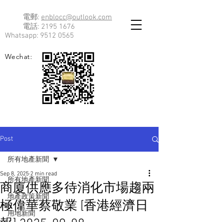
電郵:
enblocc@outlook.com
電話:
2195 1676
Whatsapp:
9512 0565
Wechat:
Post
所有地產新聞
Sep 8, 2025
2 min read
所有地產新聞
商廈供應多待消化市場趨兩
地產政策新聞
極偉華蔡敬業 [香港經濟日
用地新聞