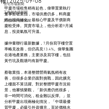
報] 2025-09-08
住宅市場新聞
甲廈市場租售稍有起色，偉華置業執行
工商舖市場新聞
董事蔡敬業指，市場供應仍多，料商廈
將出現兩極化，最核心甲廈及平價新商
其他關於地產新聞
廈較受捧。買賣市場上，他分析若9月減
息，投資氣氛可升溫。
據仲量聯行最新數據，7月份寫字樓空置
率略見改善，但仍高見13.4%。偉華集團
在港地產業務，主要涉及寫字樓，包括
黃竹坑及觀塘均有新甲廈。
蔡敬業指，本港整體營商氣氛稍有改
善，但很多企業仍面對挑戰，因此擴充
上樓面不算活躍。對於整體甲廈市況前
景，他審慎樂觀，「新供應仍然很多，
非一時間可消化，租金難以反彈。」並
分析甲廈出現兩極化情況，「中環最優
質甲廈，必吸引外資擴充，至於價格水