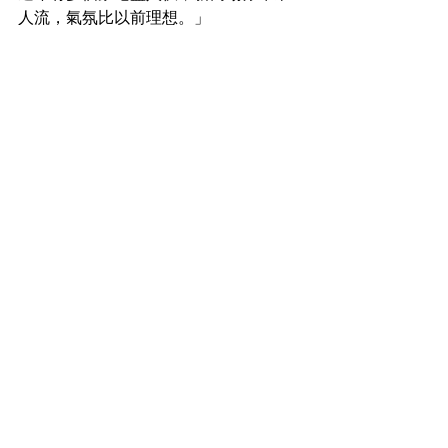
人流，氣氛比以前理想。」
至於會否再投資物業，他指集團非以地
產作核心業務，沒有定下每年發展新項
目計劃，「投資地產資本高，要大筆資
金周轉，現階段先沽售旗下項目，套現
後再作部署。」
See All
Recent Posts