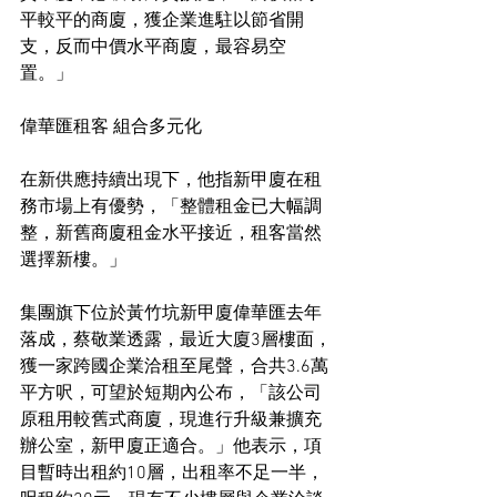
平較平的商廈，獲企業進駐以節省開
支，反而中價水平商廈，最容易空
置。」
偉華匯租客 組合多元化
在新供應持續出現下，他指新甲廈在租
務市場上有優勢，「整體租金已大幅調
整，新舊商廈租金水平接近，租客當然
選擇新樓。」
集團旗下位於黃竹坑新甲廈偉華匯去年
落成，蔡敬業透露，最近大廈3層樓面，
獲一家跨國企業洽租至尾聲，合共3.6萬
平方呎，可望於短期內公布，「該公司
原租用較舊式商廈，現進行升級兼擴充
辦公室，新甲廈正適合。」他表示，項
目暫時出租約10層，出租率不足一半，