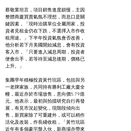
蔡敬業坦言，項目銷售進度頗慢，主因
整體商廈買賣氣氛不理想，而息口是關
鍵因素，「現時洽購單位全屬用家，投
資者見租金仍在下跌，不選擇入市作收
租用途。」下半年投資氣氛會否改善，
他分析若下月美國開始減息，會有投資
客入市，「只要進入減息周期，投資者
便會出手，若等待至減息後期，價格已
上升。」
集團早年積極投資黃竹坑區，包括與另
一老牌家族，共同持有勝利工廠大廈全
幢，最近亦於市場放售，意向價5.79億
元。他表示，最初與拍擋研究自行再發
展，有見市況起變化，現階段傾向出
售，新買家除了可重建外，或可以稍作
活化及改裝，作長綫收租，「黃竹坑區
近年有多個豪宅盤入伙，新商場亦帶來