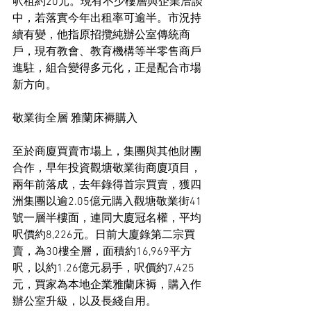
呎租約20元。現有不少樓層與企業洽談
中，若落實今年出租率可逾半。市況持
續有變，他指原招攬純辦公室傳統商
戶，現有教會、教育機構等半零售商戶
進駐，組合變得多元化，正是配合市場
新方向。
敬業街全層 雅蘭床褥購入
至於商廈買賣市場上，集團與其他財團
合作，早年投資觀塘敬業街商廈項目，
兩年前落成，去年錄得首宗買賣，獲四
洲集團以逾2.05億元購入觀塘敬業街41
號一層半樓面，連同大廈冠名權，平均
呎價約8,226元。日前大廈錄第二宗買
賣，為30樓全層，面積約16,969平方
呎，以約1.26億元易手，呎價約7,425
元，買家為本地企業雅蘭床褥，購入作
辦公室升級，以及長綫自用。