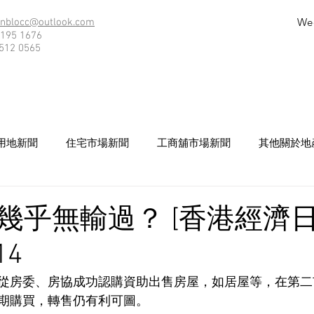
We
nblocc@outlook.com
195 1676
512 0565
用地新聞
住宅市場新聞
工商舖市場新聞
其他關於地
幾乎無輸過？ [香港經濟日
14
從房委、房協成功認購資助出售房屋，如居屋等，在第二
期購買，轉售仍有利可圖。