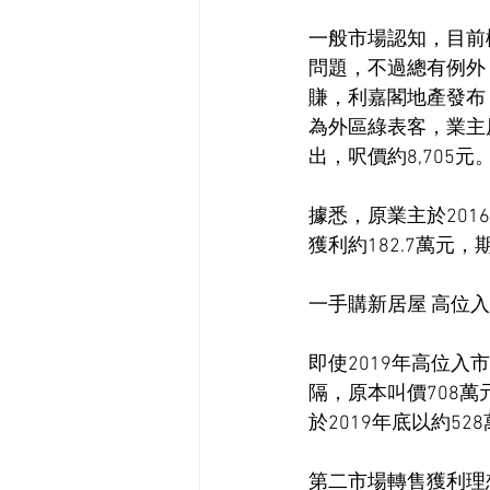
一般市場認知，目前
問題，不過總有例外
賺，利嘉閣地產發布
為外區綠表客，業主
出，呎價約8,705元
據悉，原業主於201
獲利約182.7萬元，
一手購新居屋 高位
即使2019年高位入
隔，原本叫價708萬
於2019年底以約5
第二市場轉售獲利理