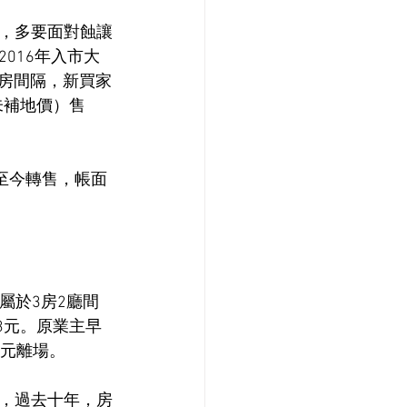
，多要面對蝕讓
016年入市大
2房間隔，新買家
未補地價）售
貨至今轉售，帳面
屬於3房2廳間
33元。原業主早
萬元離場。
，過去十年，房