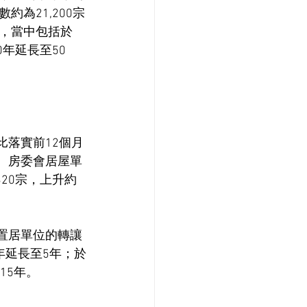
為21,200宗
，當中包括於
年延長至50
比落實前12個月
成。房委會居屋單
320宗，上升約
綠置居單位的轉讓
年延長至5年；於
15年。