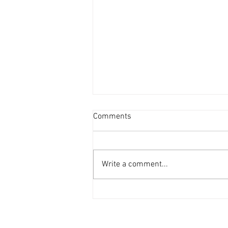
投資者提早收割 [香港經濟日
Comments
報] 2026-08-07
二手住宅市場由今年6月開始步入
整固期，交投急挫，業主持價強硬
Write a comment...
之下，樓價輕微回落，惟市場仍有
短炒成交，莫非投資者看淡後市、
現階段見仍有得賺就先行套現離
場？ 從各主要代理行按周進行成
交統計來看，利嘉閣50指標屋