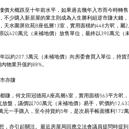
樓價大概跌至十年前水平，如果過去幾年入市而今時轉售
，不少購入新居屋的業主則成為人生勝利組逆市賺大錢，2
，天水圍屏欣苑B座低層13室，實用面積約448方呎，屬
原以420萬元（未補地價）放售單位，最終以390萬元（
。
6年以約207.3萬元（未補地價）向房委會買入單位，持
期內物業升值約88%。
入市亦賺
市都賺，何文田冠德苑A座高層6室，實用面積563平方呎，
元放盤，議價以700萬元（未補地價）易手，呎價約12,4
28萬元一手購入，至今持貨約5年，是次易手帳面獲利172
想，亦引起關注。最近房屋局回應立法會議員提問時提到