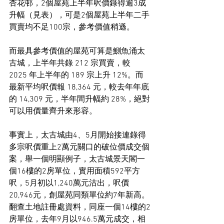
杏花邨，2個屋苑上半年呎價錄得逾3成
升幅（見表），可是2個屋苑上半年二手
買賣均不足100宗，參考價值稍遜。
而最具參考價值的屋苑可算是鰂魚涌太
古城，上半年共錄 212 宗買賣，較 
2025 年上半年的 189 宗上升 12%。而
最新平均呎價報 18,364 元，較去年年底
的 14,309 元，半年間升幅約 28%，絕對
可以用價量齊升來形容。
事實上，太古城由4、5月開始接連錄得
多宗呎價重上2萬元關口的破位價成交個
案，舉一個明顯例子，太古城景天閣一
個16樓的2房單位，實用面積592平方
呎，5月初以1,240萬元沽出，呎價
20,946元，創屋苑同類單位約7年新高。
翻查土地註冊處資料，同座一個14樓的2
房單位，去年9月以946.5萬元成交，相