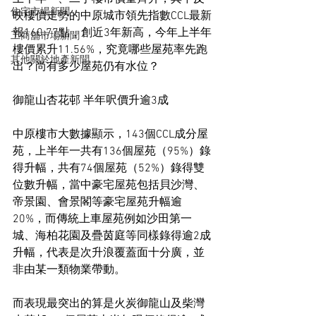
住宅市場新聞
映樓價走勢的中原城市領先指數CCL最新
報160.77點，創近3年新高，今年上半年
工商舖市場新聞
樓價累升11.56%，究竟哪些屋苑率先跑
其他關於地產新聞
出？尚有多少屋苑仍有水位？
御龍山杏花邨 半年呎價升逾3成
中原樓市大數據顯示，143個CCL成分屋
苑，上半年一共有136個屋苑（95%）錄
得升幅，共有74個屋苑（52%）錄得雙
位數升幅，當中豪宅屋苑包括貝沙灣、
帝景園、會景閣等豪宅屋苑升幅逾
20%，而傳統上車屋苑例如沙田第一
城、海柏花園及疊茵庭等同樣錄得逾2成
升幅，代表是次升浪覆蓋面十分廣，並
非由某一類物業帶動。
而表現最突出的算是火炭御龍山及柴灣