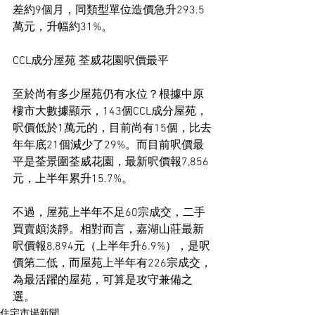
差約9個月，同類型單位造價急升293.5
萬元，升幅約31%。
CCL成分屋苑 荃威花園呎價最平
至於尚有多少屋苑仍有水位？根據中原
樓市大數據顯示，143個CCL成分屋苑，
呎價低於1萬元的，目前尚有15個，比去
年年底21個減少了29%。而目前呎價最
平是荃景圍荃威花園，最新呎價報7,856
元，上半年累升15.7%。
不過，屋苑上半年不足60宗成交，二手
買賣頗淡靜。相對而言，嘉湖山莊最新
呎價報8,894元（上半年升6.9%），是呎
價第二低，而屋苑上半年有226宗成交，
為最活躍的屋苑，可算是攻守兼備之
選。
住宅市場新聞