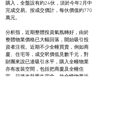
購入，全盤設有約24伙，須於今年2月中
完成交易。按成交價計，每伙價值約770
萬元。
分析指，近期整體投資氣氛轉好，由於
整體物業價格已大幅回落，開始吸引投
資者注視。近期不少全幢買賣，例如商
廈、住宅等，成交呎價低見數千元，對
財團來說已達吸引水平，購入全幢物業
亦有改裝空間，包括把商廈及全幢住
宅，日後改裝學生宿舍，故全幢物業近
期成投資焦點。
工商舖市場新聞