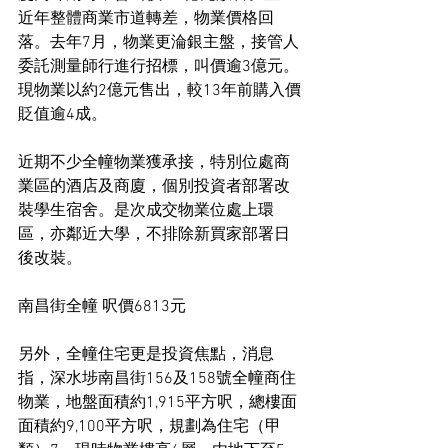
近年整體商業市道轉差，物業價格回
落。去年7月，物業更淪銀主盤，接管人
委託測量師行進行招標，叫價逾3億元。
現物業以約2億元售出，較13年前購入價
貶值逾4成。
近期不少全幢物業獲承接，特別位處商
業區的酒店及商廈，個別投資者部署改
裝學生宿舍。是次成交物業位處上環
區，亦鄰近大學，不排除新買家部署日
後改裝。
南昌街全幢 呎價6813元
另外，全幢住宅更是投資焦點，消息
指，深水埗南昌街156及158號全幢商住
物業，地盤面積約1,915平方呎，總樓面
面積約9,100平方呎，規劃為住宅（甲