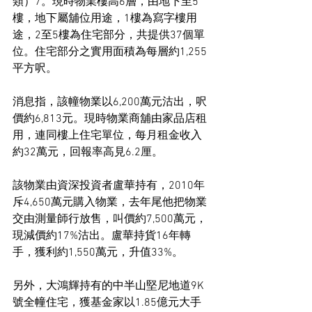
類）7。現時物業樓高6層，由地下至5
樓，地下屬舖位用途，1樓為寫字樓用
途，2至5樓為住宅部分，共提供37個單
位。住宅部分之實用面積為每層約1,255
平方呎。
消息指，該幢物業以6,200萬元沽出，呎
價約6,813元。現時物業商舖由家品店租
用，連同樓上住宅單位，每月租金收入
約32萬元，回報率高見6.2厘。
該物業由資深投資者盧華持有，2010年
斥4,650萬元購入物業，去年尾他把物業
交由測量師行放售，叫價約7,500萬元，
現減價約17%沽出。盧華持貨16年轉
手，獲利約1,550萬元，升值33%。
另外，大鴻輝持有的中半山堅尼地道9K
號全幢住宅，獲基金家以1.85億元大手