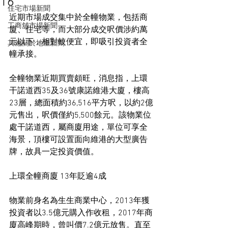
16
住宅市場新聞
近期市場成交集中於全幢物業，包括商
工商舖市場新聞
廈、住宅等，而大部分成交呎價涉約萬
元以下，相對較便宜，即吸引投資者全
其他關於地產新聞
幢承接。
全幢物業近期買賣頗旺，消息指，上環
干諾道西35及36號康諾維港大廈，樓高
23層，總面積約36,516平方呎，以約2億
元售出，呎價僅約5,500餘元。該物業位
處干諾道西，屬商廈用途，單位可享全
海景，頂樓可設置面向維港的大型廣告
牌，故具一定投資價值。
上環全幢商廈 13年貶逾4成
物業前身名為生生商業中心，2013年獲
投資者以3.5億元購入作收租，2017年商
廈高峰期時，曾叫價7.2億元放售。直至