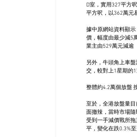
D室，實用327平方呎
平方呎，以362萬
據中原網站資料顯示
價，幅度由最少減5萬
業主由529萬元減逾
另外，牛頭角上車盤
交，較對上1星期的1
整體約4.2萬個放盤 按
至於，全港放盤量目前約
面撤辣，當時市場隨即
受到一手減價戰所拖
平，變化在跌0.3%至