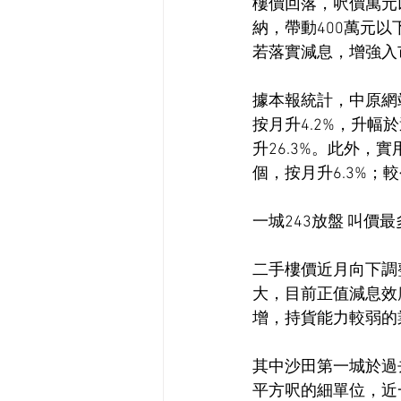
樓價回落，呎價萬元以
納，帶動400萬元以
若落實減息，增強入
據本報統計，中原網站
按月升4.2%，升幅
升26.3%。此外，實
個，按月升6.3%；較
一城243放盤 叫價最
二手樓價近月向下調
大，目前正值減息效
增，持貨能力較弱的
其中沙田第一城於過去
平方呎的細單位，近