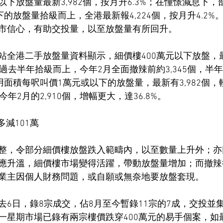
下放盤量最新3,982個，按月升6.3%；在憧憬減息下
下的放盤量拾級而上，全港最新報4,224個，按月升4.2%
市信心，有助交投量，以至放盤量有所回升。
全港二手放盤量資料顯示，細價樓400萬元以下放盤，最新
於過去半年拾級而上，今年2月全面撤辣前約3,345個，半年
用面積每呎叫價1萬元或以下的放盤量，最新有3,982個，較7
今年2月的2,910個，增幅更大，達36.8%。
多減101萬
整，令部分細價樓放盤跌入範疇內，以至數量上升外；亦
應升溫，細價樓市場變得活躍，帶動放盤量增加；而撤辣
業主因個人財務問題，或自願或無奈地要放盤套現。
6日，錄8宗成交，佔8月至今暫錄11宗的7成，交投並集
一星期市場已錄有兩宗樓價跌穿400萬元的易手個案，如