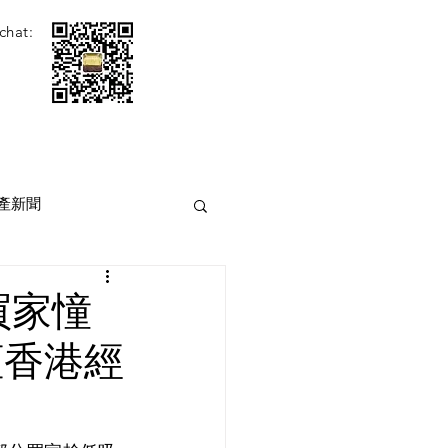
chat:
產新聞
買家憧
 [香港經