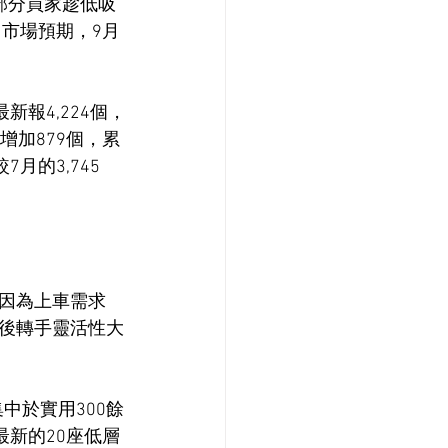
，部分買家趁低吸
。市場預期，9月
報4,224個，
增加879個，累
月的3,745
因為上車需求
後轉手靈活性大
中於實用300餘
最新的20座低層