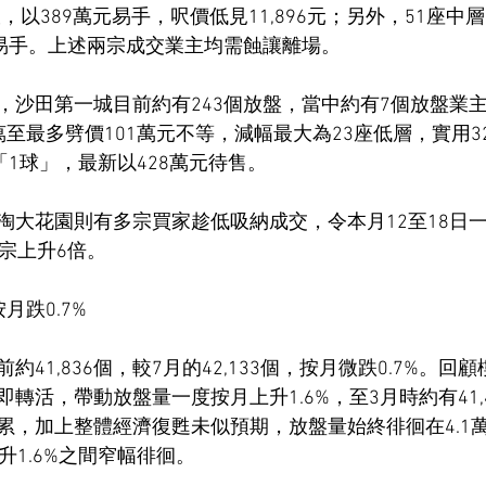
，以389萬元易手，呎價低見11,896元；另外，51座中層
元易手。上述兩宗成交業主均需蝕讓離場。
，沙田第一城目前約有243個放盤，當中約有7個放盤業
至最多劈價101萬元不等，減幅最大為23座低層，實用3
「1球」，最新以428萬元待售。
淘大花園則有多宗買家趁低吸納成交，令本月12至18日
宗上升6倍。
月跌0.7%
41,836個，較7月的42,133個，按月微跌0.7%。回
轉活，帶動放盤量一度按月上升1.6%，至3月時約有41,
累，加上整體經濟復甦未似預期，放盤量始終徘徊在4.1萬
升1.6%之間窄幅徘徊。