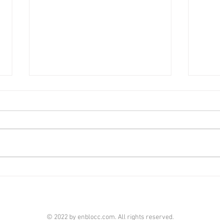
新盤平均面積見回升 [香港經
大埔
濟日報] 2026-08-06
居氛圍
08-0
港府正編制首份五年規劃，早前本
萬科
報社論就提到房屋部分，五年規劃
項目
的房屋指標不應只停留於「興建多
個四
少個單位」的數量層面，而應涵蓋
與客
人均居住面積、公營房屋質素標準
一個
等指標。 早前有機構發表報告指
位位
出，香港住宅平均面積過去30年
套房
不升反降，未來經濟學院報告當中
連3
© 2022 by enblocc.com. All rights reserved.
提到，香港平均住戶人數由1995
面向