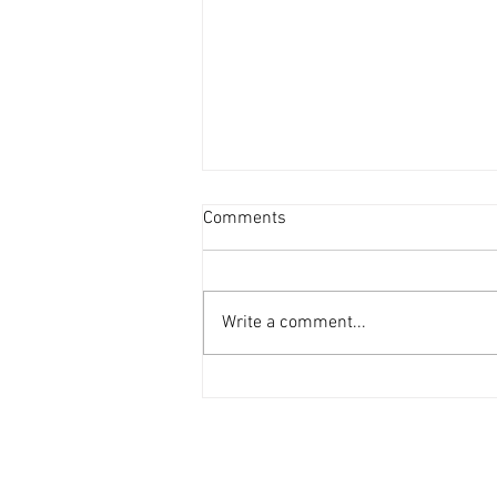
九建牛池灣新盤「33清水灣」
Comments
涉逾2千伙 [香港經濟日報]
2026-08-07
新盤銷售步伐加快，九建
（00034） 牛池灣項目昨命名為
Write a comment...
33清水灣，首兩期正待批預售，
最快8月推出，最新一期亦已於上
月作新申請，連同其餘項目在內，
共有5盤於上月申請售樓紙。 牛池
灣清水灣道項目現命名為33清水
灣（33 Clear Water Bay），九建
市務及銷售部助理總經理陳淑芳