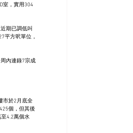
D室，實用304
主近期已調低叫
27平方呎單位，
一周內連錄7宗成
顧樓市於2月底全
425個，但其後
至4.2萬個水