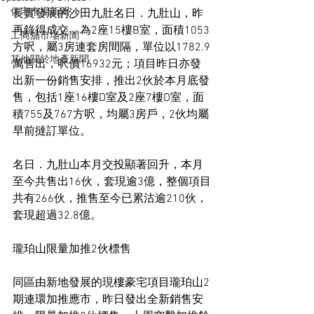
住宅市場新聞
長實發展的沙田九肚名日．九肚山，昨
再錄得成交，為2座15樓B室，面積1053
工商舖市場新聞
方呎，屬3房連套房間隔，單位以1782.9
其他關於地產新聞
萬售出，呎價16932元；項目昨日亦發
出新一份銷售安排，推出2伙於本月底發
售，包括1座16樓D室及2座7樓D室，面
積755及767方呎，均屬3房戶，2伙均屬
早前撻訂單位。
名日．九肚山本月交投顯著回升，本月
至今共售出16伙，套現逾3億，整個項目
共有266伙，推售至今已累沽逾210伙，
套現超過32.8億。
瓏珀山限量加推2伙標售
同區由新地發展的現樓豪宅項目瓏珀山2
期連環加推應市，昨日發出全新銷售安