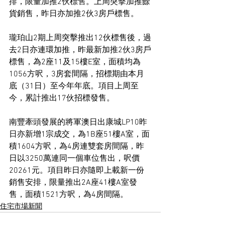
排，限量加推2伙標售。上周突擊加推餘
貨銷售，昨日亦加推2伙3房戶標售。
瓏珀山2期上周突擊推出12伙標售後，過
去2日亦連環加推，昨最新加推2伙3房戶
標售，為2座11及15樓E室，面積均為
1056方呎，3房套間隔，招標期由本月
底（31日）至今年年底。項目上周至
今，累計推出17伙招標發售。
南豐牽頭發展的將軍澳日出康城LP10昨
日亦新增1宗成交，為1B座51樓A室，面
積1604方呎，為4房連雙套房間隔，昨
日以3250萬連同一個車位售出，呎價
20261元。項目昨日亦隨即上載新一份
銷售安排，限量推出2A座41樓A室發
售，面積1521方呎，為4房間隔。
住宅市場新聞