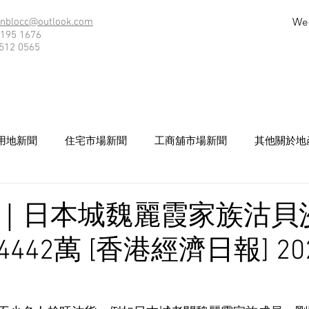
We
nblocc@outlook.com
195 1676
512 0565
用地新聞
住宅市場新聞
工商舖市場新聞
其他關於地
｜日本城魏麗霞家族沽貝
42萬 [香港經濟日報] 202