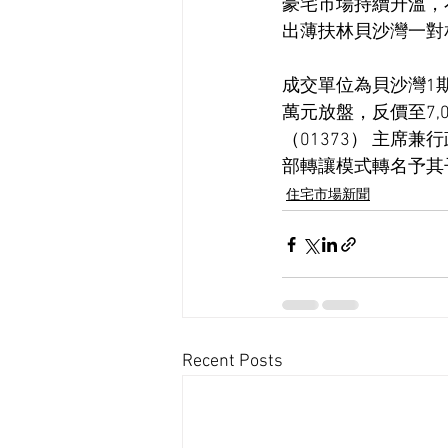
豪宅市場持續升溫，
出薄扶林貝沙灣一對相
成交單位為貝沙灣1期3
萬元放盤，反價至7,
（01373） 主席兼
部轉讓模式轉名予其子
住宅市場新聞
Recent Posts