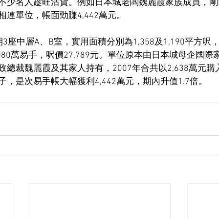
不少名人趁旺沽貨。例如日本城老闆魏麗霞家族成員，剛以7
連單位，帳面勁賺4,442萬元。
座中層A、B室，實用面積分別為1,358及1,190平方呎，
080萬易手，呎價27,789元。單位原本由日本城母企國際
行政總裁魏麗霞及其家人持有，2007年合共以2,638萬元購
，是次易手帳大幅獲利4,442萬元，期內升值1.7倍。