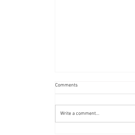
投資者提早收割 [香港經濟日
Comments
報] 2026-08-07
二手住宅市場由今年6月開始步入
整固期，交投急挫，業主持價強硬
Write a comment...
之下，樓價輕微回落，惟市場仍有
短炒成交，莫非投資者看淡後市、
現階段見仍有得賺就先行套現離