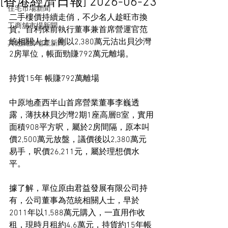
[香港經濟日報] 2026-06-23
住宅市場新聞
二手樓價持續走俏，不少名人趁旺市換
工商舖市場新聞
貨。百利保前執行董事兼首席營運官范
統相關人士，剛以2,380萬元沽出貝沙灣
其他關於地產新聞
2房單位，帳面勁賺792萬元離場。
持貨15年 帳賺792萬離場
中原地產西半山首席營業董事李巍透
露，薄扶林貝沙灣2期1座高層B室，實用
面積908平方呎，屬於2房間隔，原本叫
價2,500萬元放盤，議價後以2,380萬元
易手，呎價26,211元，屬於理想價水
平。
據了解，單位原由君益發展有限公司持
有，公司董事為范統相關人士，早於
2011年以1,588萬元購入，一直用作收
租，現時月租約4.6萬元，持貨約15年帳