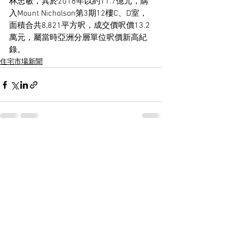
林忠敏，其於2018年以約11.7億元，購
入Mount Nicholson第3期12樓C、D室，
面積合共8,821平方呎，成交價呎價13.2
萬元，屬當時亞洲分層單位呎價新高紀
錄。
住宅市場新聞
See All
Recent Posts