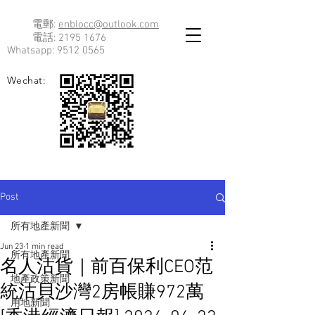
電郵:
enblocc@outlook.com
電話:
2195 1676
Whatsapp:
9512 0565
Wechat:
Post
所有地產新聞
Jun 23
1 min read
所有地產新聞
名人沽貨｜前百保利CEO范
地產政策新聞
統沽貝沙灣2房帳賺972萬
用地新聞