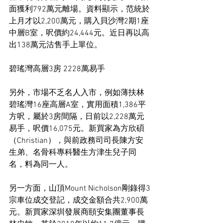
面獲利792萬元離場。資料顯示，范統於
上月才以2,200萬元，購入貝沙灣2期1座
中層B室，呎價約24,444元。近日再以高
出138萬元沽售手上單位。
碧瑤灣高層3房 2228萬易手
另外，市場不乏名人入市，例如薄扶林
碧瑤灣16座高層A室，實用面積1,386平
方呎，屬於3房間隔，日前以2,228萬元
易手，呎價16,075元。新買家為方欣碩
（Christian），與前政務司司長陳方安
生弟、名骨科專科醫生方津生兒子同
名，料為同一人。
另一方面，山頂Mount Nicholson剛錄得3
宗車位成交登記，成交金額合共2,900萬
元。新買家深圳發展商頤安集團董事長