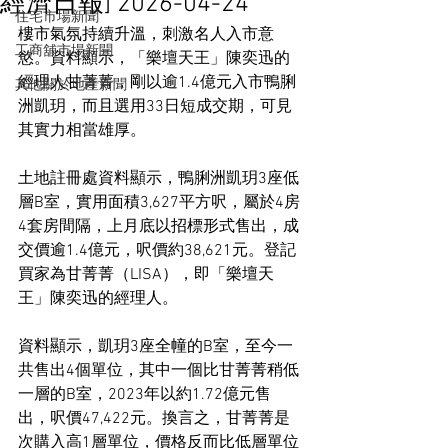
經濟日報] 2026-04-24
住宅市場新聞
樓市氣氛持續升溫，刺激名人入市意
工商舖市場新聞
慾。資料顯示，「樂壇天王」陳奕迅的
經理人甘菁菁，剛以逾1.4億元入市鴨脷
其他關於地產新聞
洲凱玥，而且選用33日短成交期，可見
其實力相當雄厚。
土地註冊處資料顯示，鴨脷洲凱玥3座低
層B室，實用面積3,627平方呎，屬於4房
4套房間隔，上月底以招標形式售出，成
交價逾1.4億元，呎價約38,621元。登記
買家為甘菁菁（LISA），即「樂壇天
王」陳奕迅的經理人。
資料顯示，凱玥3座全幢的B室，至今一
共售出4個單位，其中一個比甘菁菁稍低
一層的B室，2023年以約1.72億元售
出，呎價47,422元。換言之，甘菁菁是
次購入高1層單位，價格反而比低層單位