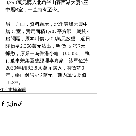
3,240萬元購入北角半山賽西湖大廈4座
中層B室，一直持有至今。
另一方面，資料顯示，北角雲峰大廈中
層D2室，實用面積1,407平方呎，屬於3
房間隔，原本叫價2,600萬元放盤，近日
降價至2,358萬元沽出，呎價16,759元。
據悉，原業主為香港小輪 （00050） 執
行董事兼集團總經理李嘉豪，該單位於
2023年初以2,800萬元購入，持貨約3
年，帳面蝕讓442萬元，期內單位貶值
15.8%。
住宅市場新聞