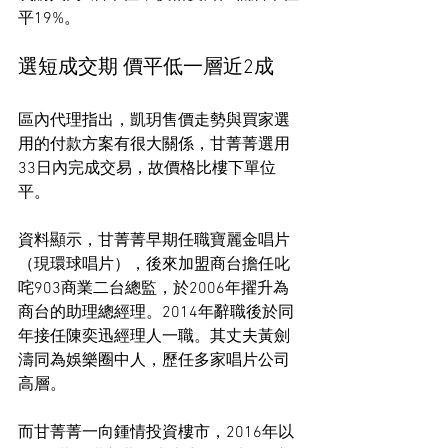
平19%。
選短成交期 價平低一層近2成
區內代理指出，凱玥售價走勢與買家選
用的付款方案有很大關係，甘菁菁選用
33日內完成交易，故價格比樓下單位
平。
資料顯示，甘菁菁早期任職寶麗金唱片
（現環球唱片），後來加盟商台擔任叱
咤903商業二台總監，於2006年擢升為
商台的助理總經理。2014年辭職後於同
年接任陳奕迅經理人一職。其丈夫黃劍
濤同為娛樂圈中人，歷任多家唱片公司
高層。
而甘菁菁一向鍾情投資樓市，2016年以