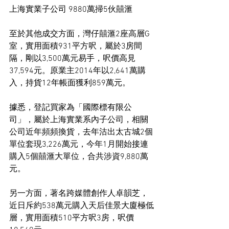
上海實業子公司 9880萬掃5伙囍滙
至於其他成交方面，灣仔囍滙2座高層G
室，實用面積931平方呎，屬於3房間
隔，剛以3,500萬元易手，呎價高見
37,594元。原業主2014年以2,641萬購
入，持貨12年帳面獲利859萬元。
據悉，登記買家為「國際標有限公
司」，屬於上海實業系內子公司，相關
公司近年頻頻換貨，去年沽出太古城2個
單位套現3,226萬元，今年1月開始接連
購入5個囍滙大單位，合共涉資9,880萬
元。
另一方面，著名跨媒體創作人卓韻芝，
近日斥約538萬元購入天后佳景大廈極低
層，實用面積510平方呎3房，呎價