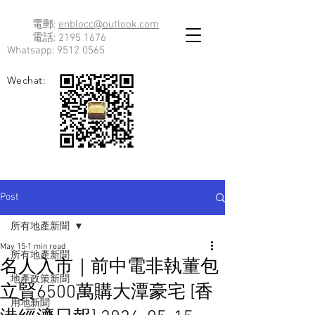
電郵:
enblocc@outlook.com
電話:
2195 1676
Whatsapp:
9512 0565
Wechat:
Post
所有地產新聞
May 15
1 min read
所有地產新聞
名人入市｜前中電非執董包
地產政策新聞
立賢6500萬購大潭豪宅 [香
用地新聞