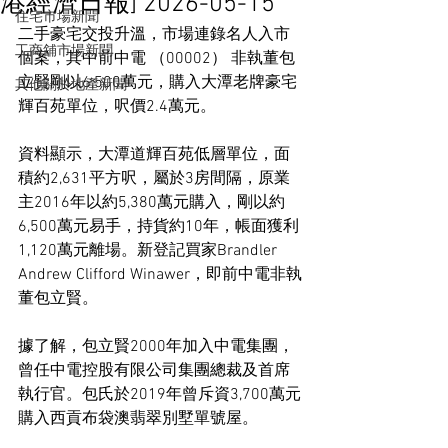
港經濟日報] 2026-05-15
住宅市場新聞
二手豪宅交投升溫，市場連錄名人入市
工商舖市場新聞
個案，其中前中電 （00002） 非執董包
立賢剛以6,500萬元，購入大潭老牌豪宅
其他關於地產新聞
輝百苑單位，呎價2.4萬元。
資料顯示，大潭道輝百苑低層單位，面
積約2,631平方呎，屬於3房間隔，原業
主2016年以約5,380萬元購入，剛以約
6,500萬元易手，持貨約10年，帳面獲利
1,120萬元離場。新登記買家Brandler 
Andrew Clifford Winawer，即前中電非執
董包立賢。
據了解，包立賢2000年加入中電集團，
曾任中電控股有限公司集團總裁及首席
執行官。包氏於2019年曾斥資3,700萬元
購入西貢布袋澳翡翠別墅單號屋。