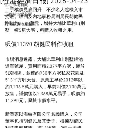
[香港經濟日報] 2026-04-23
住宅市場新聞
二手樓價見底回升，不少名人趁機入市
工商舖市場新聞
撈底。政制及內地事務局副局長胡健民
剛以約2,368萬元，增持大埔比華利山別
其他關於地產新聞
墅一幢5房大宅，料購入收租之用。
呎價11390 胡健民料作收租
市場消息透露，大埔比華利山別墅銀池
道單號屋，實用面積2,079平方呎，屬於
5房間隔，並連約930平方呎私家花園及
513平方呎天台。原業主早於2012年以
約3,236.5萬元購入，早前叫價2,700萬元
放售，議價後以2,368萬元易手，呎價約
11,390元，屬於市價水平。
新買家以海敏有限公司名義購入，公司
董事包括胡健民及其妻子。根據胡健民