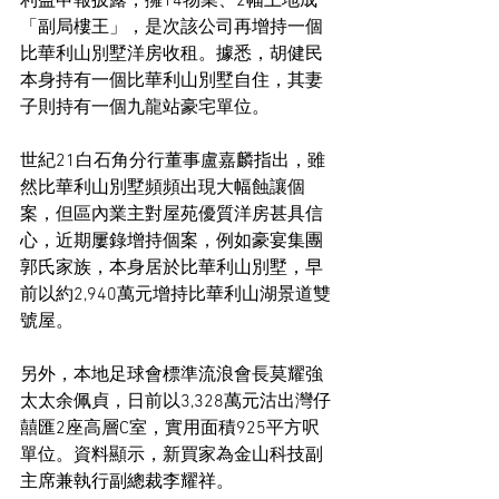
利益申報披露，擁14物業、2幅土地成
「副局樓王」，是次該公司再增持一個
比華利山別墅洋房收租。據悉，胡健民
本身持有一個比華利山別墅自住，其妻
子則持有一個九龍站豪宅單位。
世紀21白石角分行董事盧嘉麟指出，雖
然比華利山別墅頻頻出現大幅蝕讓個
案，但區內業主對屋苑優質洋房甚具信
心，近期屢錄增持個案，例如豪宴集團
郭氏家族，本身居於比華利山別墅，早
前以約2,940萬元增持比華利山湖景道雙
號屋。
另外，本地足球會標準流浪會長莫耀強
太太余佩貞，日前以3,328萬元沽出灣仔
囍匯2座高層C室，實用面積925平方呎
單位。資料顯示，新買家為金山科技副
主席兼執行副總裁李耀祥。