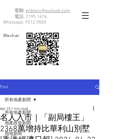
電郵:
enblocc@outlook.com
電話:
2195 1676
Whatsapp:
9512 0565
Wechat:
Post
所有地產新聞
Apr 23
1 min read
所有地產新聞
名人入市｜「副局樓王」
地產政策新聞
2368萬增持比華利山別墅
用地新聞