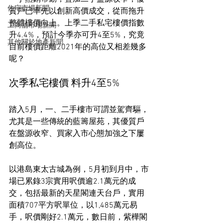
住宅市場新聞
質戶已率先以創新高價成交，從而拖升
整體樓價向上。上季二手私宅樓價指數
工商舖市場新聞
升4.4%，預計今季亦可升4至5%，究竟
其他關於地產新聞
目前樓價距離2021年的高位又相差幾多
呢？
次季私宅樓價 料升4至5%
踏入5月，一、二手樓市可謂並駕齊驅，
尤其是一些傳統的藍籌屋苑，其優質戶
在盤源收窄、買家入市心態加強之下屢
創高位。
以港島東太古城為例，5月初到月中，市
場已累錄3宗實用呎價逾2.1萬元的成
交，包括最新的天星閣連天台戶，實用
面積707平方呎單位，以1,485萬元易
手，呎價剛好2.1萬元，數日前，紫樺閣