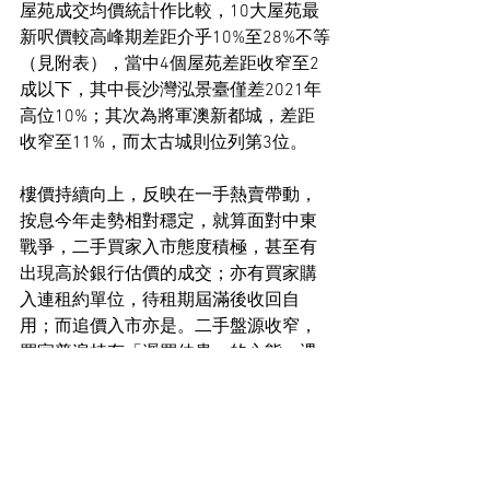
屋苑成交均價統計作比較，10大屋苑最
新呎價較高峰期差距介乎10%至28%不等
（見附表），當中4個屋苑差距收窄至2
成以下，其中長沙灣泓景臺僅差2021年
高位10%；其次為將軍澳新都城，差距
收窄至11%，而太古城則位列第3位。
樓價持續向上，反映在一手熱賣帶動，
按息今年走勢相對穩定，就算面對中東
戰爭，二手買家入市態度積極，甚至有
出現高於銀行估價的成交；亦有買家購
入連租約單位，待租期屆滿後收回自
用；而追價入市亦是。二手盤源收窄，
買家普遍持有「遲買仲貴」的心態，遇
有優質盤源釋出，亦會積極洽購，從而
創出近年新高成交。
住宅市場新聞