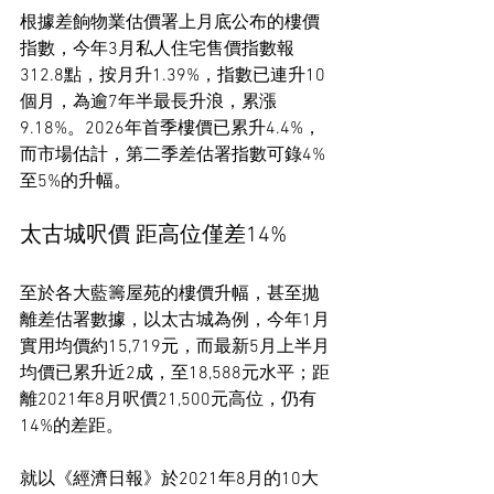
根據差餉物業估價署上月底公布的樓價
指數，今年3月私人住宅售價指數報
312.8點，按月升1.39%，指數已連升10
個月，為逾7年半最長升浪，累漲
9.18%。2026年首季樓價已累升4.4%，
而市場估計，第二季差估署指數可錄4%
至5%的升幅。
太古城呎價 距高位僅差14%
至於各大藍籌屋苑的樓價升幅，甚至拋
離差估署數據，以太古城為例，今年1月
實用均價約15,719元，而最新5月上半月
均價已累升近2成，至18,588元水平；距
離2021年8月呎價21,500元高位，仍有
14%的差距。
就以《經濟日報》於2021年8月的10大