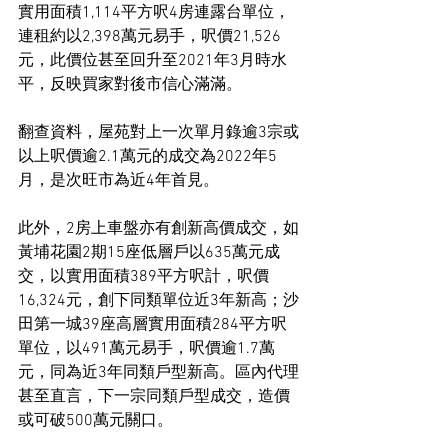
實用面積1,114平方呎4房連露台單位，
連租約以2,398萬元易手，呎價21,526
元，此價位甚至回升至2021年3月時水
平，反映買家對後市信心滿滿。
翻查資料，屋苑對上一次單月錄逾3宗或
以上呎價逾2.1萬元的成交為2022年5
月，是次旺市為近4年首見。
此外，2房上車盤亦有創新高價成交，如
黃埔花園2期15座低層戶以635萬元成
交，以實用面積389平方呎計，呎價
16,324元，創下同類單位近3年新高；沙
田第一城39座高層實用面積284平方呎
單位，以491萬元易手，呎價逾1.7萬
元，同為近3年同類戶型新高。區內代理
甚至直言，下一宗同類戶型成交，造價
或可破500萬元關口。