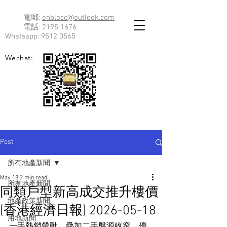
電郵:
enblocc@outlook.com
電話:
2195 1676
Whatsapp:
9512 0565
Wechat:
Post
所有地產新聞
May 18
2 min read
所有地產新聞
同類戶型新高成交推升樓價
地產政策新聞
[香港經濟日報] 2026-05-18
用地新聞
一手熱銷帶動，疊加二手盤源收窄，優