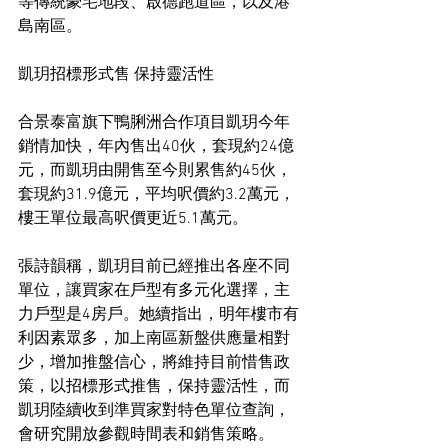
等傳統豪宅地段、啟德跑道區，以及港
島南區。
凱玥招標形式售 保持靈活性
合景泰富旗下鴨脷洲合作項目凱玥今年
銷情加快，年內售出40伙，套現約24億
元，而凱玥由開售至今則累售約45伙，
套現約31.9億元，平均呎價約3.2萬元，
樓王單位最高呎價更近5.1萬元。
張詩韻稱，凱玥目前已經推出各座不同
單位，讓買家在戶型有多元化選擇，主
力戶型是4房戶。她續指出，明年樓市有
利因素眾多，加上南區新盤供應量相對
少，增加推盤信心，將維持目前惜售政
策，以招標形式推售，保持靈活性，而
凱玥陸續收到準買家對特色單位查詢，
會研究開放參觀時間表和銷售策略。