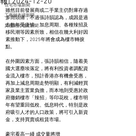
報] 2024-12-20
住宅市場新聞
雖然目前發展商或二手業主仍對庫存過
工商舖市場新聞
多而頭痛，不過張詩韻認為，成因是過
去數年受疫情、加息周期、各種辣招及
其他關於地產新聞
移民潮等因素所致，相信在幾大利好因
素推動下，2025年將會成為樓市轉捩
點。
在外圍因素方面，張詩韻相信，隨着美
國大選塵埃落定，將有利投資者調配資
金流入樓市，預計香港亦有機會受惠，
再加上減息周期走勢明顯，有利減輕買
家及業主置業負擔，而本地則受惠於政
府撤銷樓市「辣招」等印花稅，樓市明
年有望重回低稅、低息時代，特別是政
府吸引人才的人口政策，將可引入新資
金，支持買賣或租賃市場。
豪宅看高一綫 成交量將增