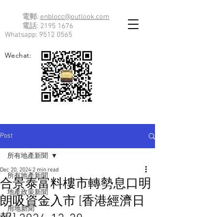
電郵:
enblocc@outlook.com
電話:
2195 1676
Whatsapp:
9512 0565
Wechat:
Post
所有地產新聞
Dec 20, 2024
2 min read
所有地產新聞
合景泰富料樓市轉勢息口明
地產政策新聞
朗吸資金入市 [香港經濟日
用地新聞