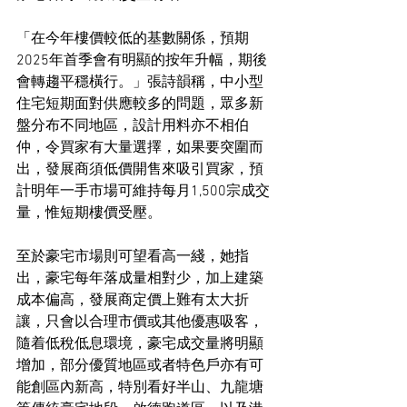
「在今年樓價較低的基數關係，預期
2025年首季會有明顯的按年升幅，期後
會轉趨平穩橫行。」張詩韻稱，中小型
住宅短期面對供應較多的問題，眾多新
盤分布不同地區，設計用料亦不相伯
仲，令買家有大量選擇，如果要突圍而
出，發展商須低價開售來吸引買家，預
計明年一手市場可維持每月1,500宗成交
量，惟短期樓價受壓。
至於豪宅市場則可望看高一綫，她指
出，豪宅每年落成量相對少，加上建築
成本偏高，發展商定價上難有太大折
讓，只會以合理市價或其他優惠吸客，
隨着低稅低息環境，豪宅成交量將明顯
增加，部分優質地區或者特色戶亦有可
能創區內新高，特別看好半山、九龍塘