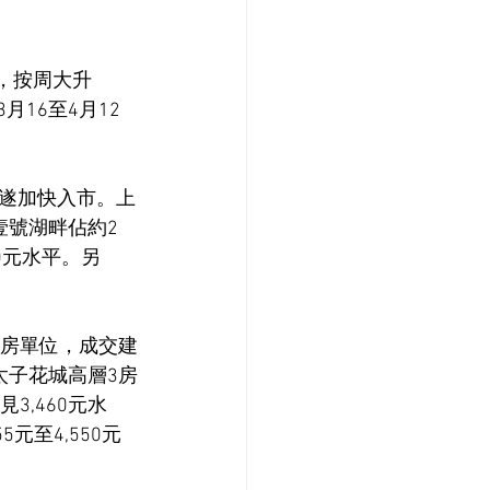
，按周大升
月16至4月12
遂加快入市。上
壹號湖畔佔約2
0元水平。另
3房單位，成交建
；太子花城高層3房
3,460元水
元至4,550元