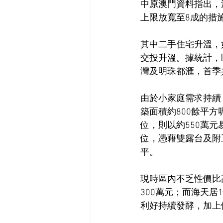
中原澳門資料指出，
上限放寬至8成的措
其中二手住宅升溫，
交投升溫。據統計，
灣及明珠都滙，首季
由於小家庭需求持續
築面積約800餘平方
位，則以約550萬
位，憑藉雙露台及附
平。
現時區內不乏性價比
300萬元；而海天居
利好持續發酵，加上