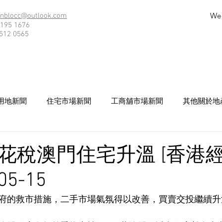
We
nblocc@outlook.com
195 1676
512 0565
用地新聞
住宅市場新聞
工商舖市場新聞
其他關於地
花稅澳門住宅升溫 [香港
05-15
府的救市措施，二手市場氣氛得以改善，買賣交投繼續升