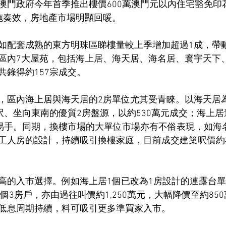
澳門政府今年首季推出樓價600萬澳門元以內住宅豁免印
施奏效，房地產市場明顯回暖。
如配套成熟的東方明珠區睇樓量較上季增加超過1成，帶
區內7大屋苑，包括海上居、海天居、海名居、寰宇天下
共錄得約157宗成交。
，區內海上居與海天居的2房單位尤其受青睞。以海天居
呎、坐向東南的優質2房盤源，以約530萬元成交；海上居
元易手。同期，換樓市場的大單位市場亦有不俗表現，如海
工人房的設計，持續吸引換樓家庭，目前成交建築呎價約在5
高的入市選擇。例如海上居1個已改為1房設計的連露台
1個3房戶，亦由過往叫價約1,250萬元，大幅降價至約85
低息周期持續，料可吸引更多準買家入市。