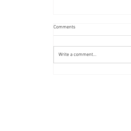
澳門舖租量減價升上半年400
Comments
宗跌2成 [香港經濟日報] 2026-
08-07
澳門商舖今年上半年租賃交投步代
減慢，惟個別核心區細舖位高呎租
Write a comment...
成交帶動下，全澳舖位平均呎租拉
高至32.5元，按年升5%。 據中原
數據顯示，2026年上半年澳門商
舖市場共錄得約400宗租賃成交，
按年減少約20%。雖然整體交投步
伐放緩，但在賭場區多個細面積舖
位成交帶動下，個別呎租高達150
至200元，令全澳平均呎租被拉高
5%，至約32.5元水平。 賭場區細
舖 呎租高見236元 如上月促成，
位置靠近葡京娛