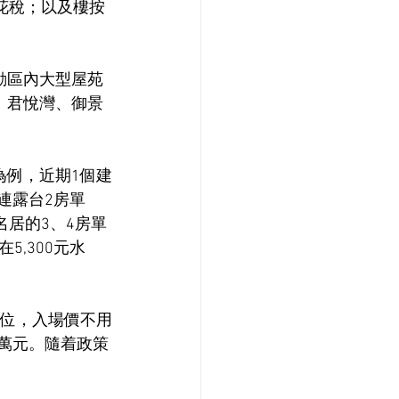
花稅；以及樓按
動區內大型屋苑
、君悅灣、御景
為例，近期1個建
連露台2房單
名居的3、4房單
,300元水
單位，入場價不用
0萬元。隨着政策