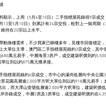
續
料顯示，上周（5月4至10日）二手指標屋苑錄得9宗成交
月13至5月10日）則累計有24宗交投，較對上一個周期（3
，維持在20宗以上水平。
帶動換樓需求，不少買家已睇樓多年，見樓市回復穩定，
上大單位主導，澳門區二手指標屋苑錄約3宗成交，其中
680萬元易手，中層海景3房戶，成交建築呎價則約5,50
房單位則以約875萬元獲承接。
手指標屋苑錄約6宗成交，市中心的濠尚低層向中央公園
；濠景花園高層逾2,000平方呎大單位則以約918萬元易手
沽出，而大潭山壹號低層逾2,000平方呎單位，建築呎價低見
岸亦錄成交，中層2房及3房單位，成交建築呎價約在4,355