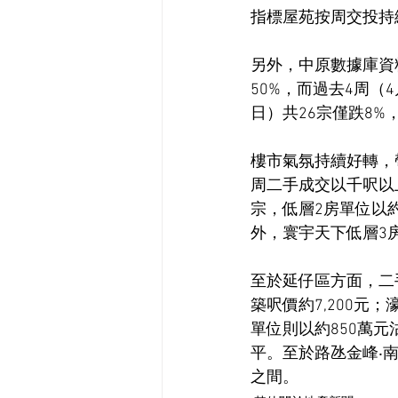
指標屋苑按周交投持
另外，中原數據庫資
50%，而過去4周（4
日）共26宗僅跌8%
樓市氣氛持續好轉，
周二手成交以千呎以
宗，低層2房單位以約
外，寰宇天下低層3
至於延仔區方面，二
築呎價約7,200元
單位則以約850萬元
平。至於路氹金峰‧南
之間。