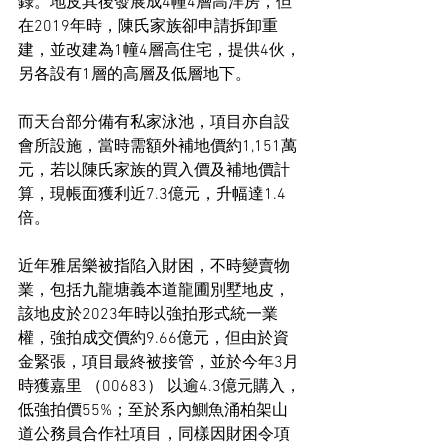
錄。地皮其後發展成4幢4層高洋房，但
在2019年時，陳氏家族卻申請拆卸重
建，並改建為1幢4層高住宅，提供4伙，
另各設有1層的高層及低層地下。
而天台部分備有私家泳池，項目亦自設
會所設施，當時需額外補地價約1,151萬
元，若以陳氏家族的買入價及補地價計
算，現帳面獲利近7.3億元，升幅達1.4
倍。
近年雅居樂被指陷入財困，不時變賣物
業，包括九龍塘義本道龍圃別墅地皮，
該地皮於2023年時以強拍形式統一業
權，強拍成交價約9.66億元，但由於資
金緊張，項目最終被接管，並於今年3月
時獲嘉里 （00683） 以逾4.3億元購入，
低強拍價55%；至於系內鰂魚涌柏架山
道公務員合作社項目，同樣因財困令項