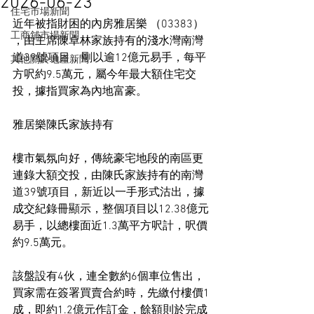
2026-06-23
住宅市場新聞
近年被指財困的內房雅居樂 （03383） 
工商舖市場新聞
，由主席陳卓林家族持有的淺水灣南灣
道39號項目，剛以逾12億元易手，每平
其他關於地產新聞
方呎約9.5萬元，屬今年最大額住宅交
投，據指買家為內地富豪。
雅居樂陳氏家族持有
樓市氣氛向好，傳統豪宅地段的南區更
連錄大額交投，由陳氏家族持有的南灣
道39號項目，新近以一手形式沽出，據
成交紀錄冊顯示，整個項目以12.38億元
易手，以總樓面近1.3萬平方呎計，呎價
約9.5萬元。
該盤設有4伙，連全數約6個車位售出，
買家需在簽署買賣合約時，先繳付樓價1
成，即約1.2億元作訂金，餘額則於完成