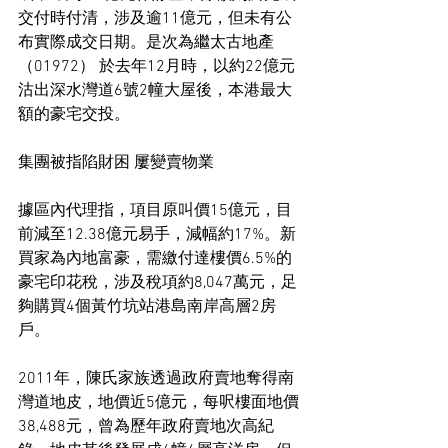
交付時付清，涉及逾11億元，但未有公
布實際成交日期。是次為繼太古地產 
（01972） 於去年12月時，以約22億元
沽出深水灣道6號2幢大屋後，本港最大
額的豪宅交投。
集團被指陷財困 屢變賣物業
據區內代理指，項目原叫價15億元，目
前減至12.38億元易手，減幅約17%。新
買家為內地富豪，需繳付達樓價6.5%的
豪宅印花稅，涉及稅項約8,047萬元，足
夠購買4個黃竹坑站港島南岸高層2房
戶。
2011年，陳氏家族透過政府賣地奪得南
灣道地皮，地價近5億元，每呎樓面地價
38,488元，曾為歷年政府賣地次高紀