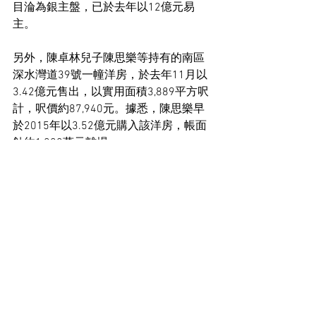
目淪為銀主盤，已於去年以12億元易
主。
另外，陳卓林兒子陳思樂等持有的南區
深水灣道39號一幢洋房，於去年11月以
3.42億元售出，以實用面積3,889平方呎
計，呎價約87,940元。據悉，陳思樂早
於2015年以3.52億元購入該洋房，帳面
蝕約1,000萬元離場。
住宅市場新聞
See All
Recent Posts