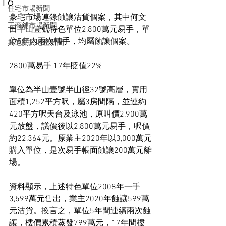
16
住宅市場新聞
豪宅市場連錄蝕讓沽貨個案，其中何文
工商舖市場新聞
田半山壹號特色單位2,800萬元易手，單
位5年內兩次轉手，均屬蝕讓個案。
其他關於地產新聞
2800萬易手 17年貶值22%
單位為半山壹號半山徑32號高層，實用
面積1,252平方呎，屬3房間隔，並連約
420平方呎天台及泳池，原叫價2,900萬
元放盤，議價後以2,800萬元易手，呎價
約22,364元。原業主2020年以3,000萬元
購入單位，是次易手帳面蝕讓200萬元離
場。
資料顯示，上述特色單位2008年一手
3,599萬元售出，業主2020年蝕讓599萬
元沽貨。換言之，單位5年間連續兩次蝕
讓，樓價累積蒸發799萬元，17年間樓