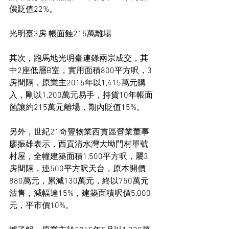
價貶值22%。
光明臺3房 帳面蝕215萬離場
其次，跑馬地光明臺連錄兩宗成交，其
中2座低層B室，實用面積800平方呎，3
房間隔，原業主2015年以1,415萬元購
入，剛以1,200萬元易手，持貨10年帳面
蝕讓約215萬元離場，期內貶值15%。
另外，世紀21奇豐物業西貢區營業董事
廖振雄表示，西貢清水灣大坳門村單號
村屋，全幢建築面積1,500平方呎，屬3
房間隔，連500平方呎天台，原本開價
880萬元，累減130萬元，終以750萬元
沽售，減幅達15%，建築面積呎價5,000
元，平市價10%。