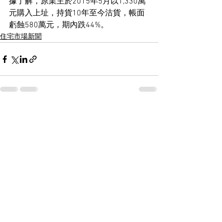
據了解，原業主於2015年5月以1,330萬
元購入上址，持貨10年至今沽貨，帳面
虧蝕580萬元，期內跌44%。
住宅市場新聞
See All
Recent Posts