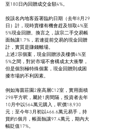
至180日內回贈成交金額4%。
按該名內地客簽署臨約日期（去年8月29
日）計，現時賣樓有機會趕及領取4%至
5%現金回贈。換言之，該宗二手交易帳
面蝕讓1.7%，若連提前交易的現金回贈
計，實質是賺錢離場。
上述2宗個案，現金回贈涉及樓價4%至
5%之間，對於市場不會構成太大衝擊，
但是個別極特殊個案，現金回贈則成困
擾市場的不利因素。
例如海茵莊園2座高層C12室，實用面積
298平方呎，屬於1房間隔，投資者去年
10月中以564萬元購入，呎價18,930
元；至今年3月初以466.6萬元易手，持
貨約5個月，帳面蝕讓97.4萬元，期內大
幅貶值17%。