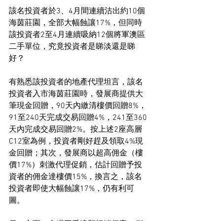
該名投資者於3、4月間連續沽出約10個
海茵莊園，全部大幅蝕讓17%，但同時
該投資者2至4月連續吸納12個將軍澳區
二手單位，究竟投資者是睇淡還是睇
好？
有熟悉該投資者的地產代理坦言，該名
投資者入市海茵莊園時，發展商提供大
筆現金回贈，90天內繳清樓價回贈8%，
91至240天完成交易回贈4%，241至360
天內完成交易回贈2%。按上述2座高層
C12室為例，投資者剛好趕及領取4%現
金回贈；其次，發展商以超高佣金（樓
價17%）刺激代理促銷，估計回贈予投
資者的佣金達樓價15%，換言之，該名
投資者即使大幅蝕讓17%，仍有利可
圖。