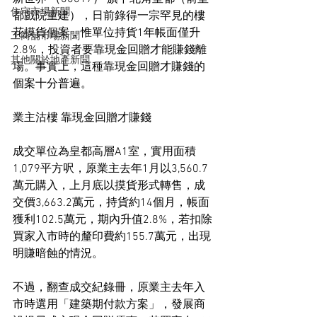
住宅市場新聞
都戲院重建），日前錄得一宗罕見的樓
花摸貨個案，惟單位持貨1年帳面僅升
工商舖市場新聞
2.8%，投資者要靠現金回贈才能賺錢離
其他關於地產新聞
場。事實上，這種靠現金回贈才賺錢的
個案十分普遍。
業主沽樓 靠現金回贈才賺錢
成交單位為皇都高層A1室，實用面積
1,079平方呎，原業主去年1月以3,560.7
萬元購入，上月底以摸貨形式轉售，成
交價3,663.2萬元，持貨約14個月，帳面
獲利102.5萬元，期內升值2.8%，若扣除
買家入市時的釐印費約155.7萬元，出現
明賺暗蝕的情況。
不過，翻查成交紀錄冊，原業主去年入
市時選用「建築期付款方案」，發展商