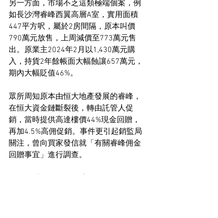
另一方面，市場不乏這類極端個案，例
如長沙灣睿峰西翼高層A室，實用面積
447平方呎，屬於2房間隔，原本叫價
790萬元放售，上周減價至773萬元售
出。原業主2024年2月以1,430萬元購
入，持貨2年餘帳面大幅蝕讓657萬元，
期內大幅貶值46%。
眾所周知原本由恒大地產發展的睿峰，
在恒大資金鏈斷裂後，轉由託管人促
銷，當時提供高達樓價44%現金回贈，
再加4.5%高佣促銷。事件更引起銷監局
關注，曾向買家發信就「有關睿峰佣金
回贈事宜」進行調查。
近月二手短炒 獲利個案急增
由於不少樓盤均設有提早成交便有現金
回贈的優惠，不少投資者為賺取回贈，