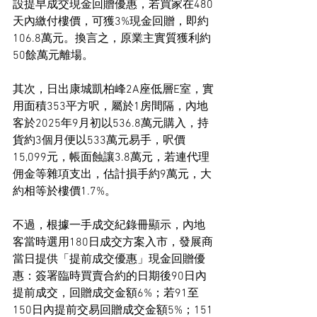
設提早成交現金回贈優惠，若買家在480
天內繳付樓價，可獲3%現金回贈，即約
106.8萬元。換言之，原業主實質獲利約
50餘萬元離場。
其次，日出康城凱柏峰2A座低層E室，實
用面積353平方呎，屬於1房間隔，內地
客於2025年9月初以536.8萬元購入，持
貨約3個月便以533萬元易手，呎價
15,099元，帳面蝕讓3.8萬元，若連代理
佣金等雜項支出，估計損手約9萬元，大
約相等於樓價1.7%。
不過，根據一手成交紀錄冊顯示，內地
客當時選用180日成交方案入市，發展商
當日提供「提前成交優惠」現金回贈優
惠：簽署臨時買賣合約的日期後90日內
提前成交，回贈成交金額6%；若91至
150日內提前交易回贈成交金額5%；151