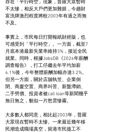
存在「平行時空」現象，普羅大眾暫時
不太慘，相反大戶們更加難捱，今趟財
富洗牌激烈程度將較2003年有過之而無
不及。
事實上，市民每日打開報紙財經版，也
可感受到「平行時空」。一方面，截至7
月底本港最新失業率維持3%，接近全民
就業。同時，根據JobsDB《2024年薪酬
調查報告》，打工仔繼去年平均加薪
4.1%後，今年整體薪酬加幅亦達3.2%。
但另一方面，關於店舖執笠、企業倒
閉、商廈空置、商界叫苦、新盤滯銷、
二手劈價、投資者被call loan等新聞幾乎
無日無之，貌似一片愁雲慘霧。
大多數人都同意，相比起2003年，普羅
大眾現在暫時不太慘。一來最近幾年移
民潮造成職場真空，留港市民搵工不