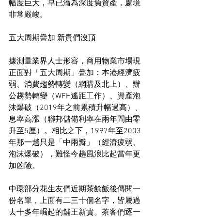
幅度巨大，早已淪為深度負資產，處境
非常嚴峻。
五大周期疊加 新貴們沒頂
據測量業界人士形容，商用物業市場現
正面對「五大周期」疊加：本港經濟疲
弱、消費趨勢轉變（網購及北上）、辦
公趨勢轉變（WFH遙距工作）、資產泡
沫爆破（2019年之前累積升幅過高）、
息率高漲（聯邦儲備利率在兩年間由零
升至5厘）。相比之下，1997年至2003
年那一趟只是「中兩瓣」（經濟疲弱、
泡沫爆破），難怪今趟風浪比起當年更
加凶險。
中環部分花生友們近期茶餘飯後傳閱一
份名單，上面有二三十個名字，皆屬過
去十多年崛起的舖王新貴。茶客們逐一