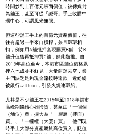
時間炒到上百億元賬面價值，被傳媒封
為舖王，甚至可從「誠哥」手上收購中
環中心，可謂風光無限。
但這些舖王手上的百億元資產價值，往
往有超過一半來自槓桿，兼且環環相
扣，例如用A舖抵押套現購買B舖，待B
舖升值後再抵押買C舖，餘此類推。自
2018年高位至今，本港市區舖位價格累
挫六七成並不鮮見，大量商舖丟空，業
主們缺乏足夠現金流按時還款，遂紛紛
被銀行call loan，引發火燒連環船。
尤其是不少舖王在2015年至2018年舖市
高峰期繼續心雄掃貨，甚至由「一個個
（舖位）買」擴大為「一層層（樓面）
買」、「一幢幢（大廈）買」；他們現
時手上大部分資產屬於高位買入，貶值