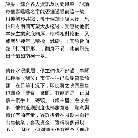
評點，綜合各人資訊及坊間風聲，討論
每個響噹噹名字能否捱過眼前這一劫。
根據初步共識，每十個舖王級人物，恐
怕只有兩個可望大步檻過，受惠於他們
本身主業家底夠厚、槓桿相對較低，又
或者早幾年已積極「減磅」；其餘皆面
臨「打回原形」，翻身不易，此前風光
日子猶如南柯一夢。
債仔水浸眼眉，債主們也不好過，事關
抵押品（舖位）市值往往已跌穿貸款餘
額，在目前市況下，即使將之收回重售
也難免「硬食」撇賬。有趣的是，正因
債主們手上「磚頭」（銀主盤）愈收愈
多，他們近期態度也轉趨寬容，願意與
債仔有商有量，容許後者在限期內自行
出售物業，套現資金「還得幾多得幾
多」。因此，個別舖王仍有機會「自我
了斷」，避免被清盤破產，保持最後的