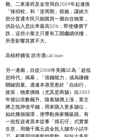
難。二來港府及金管局自2009年起連推
「辣招稅」和「逆周期」措施，讓絕大
部分普通市民只能購買一層自住物業，
供款佔入息比率最高50%；即使樓價下
跌，這些小業主只要有工開繼續供樓，
所受影響其實不大。
高槓桿擴張 跌市遇call loan
另一邊廂，自從2008年美國QE為「超低
息時代」揭幕，「借錢能力」成為賺錢
關鍵因素。適逢本港受惠於「自由行」
政策，物業價格（尤其是商舖）自2003
年後以倍數飆升。隨着舖價上漲，業主
將之抵押借平錢，用來購入更多舖位，
如此幾個循環，便帶動身家幾級跳。有
一批投資者原本從事「揼石仔」式實業
生意，用幾千萬元資金投入舖市小試牛
刀，初嘗甜頭後愈炒愈勁，短短十多年