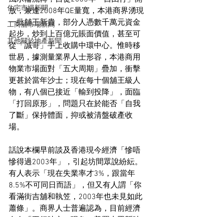
住宅市場新聞
放，兼逢2008年QE量寬，本港商界湧現
一批舖王新貴，部分人憑數千萬元資金
工商舖市場新聞
起步，炒到上百億元賬面價值，甚至可
其他關於地產新聞
從「誠哥」手上收購中環中心。惟時移
世易，據測量業界人士形容，本港商用
物業市場面對「五大周期」疊加，衝擊
更甚於當年沙士；現在每十個舖王級人
物，有八個已接近「輸到投降」，面臨
「打回原形」，問題只在於能否「自我
了斷」保持體面，抑或被清盤破產收
場。
話說本欄早前談及香港現今經濟「慘唔
慘得過2003年」，引起坊間眾說紛紜。
有人表示「現在失業率才3%，跟當年
8.5%不可同日而語」，但又有人謂「你
看滿街吉舖和執笠，2003年也未見如此
蕭條」。商界人士普遍認為，目前經濟