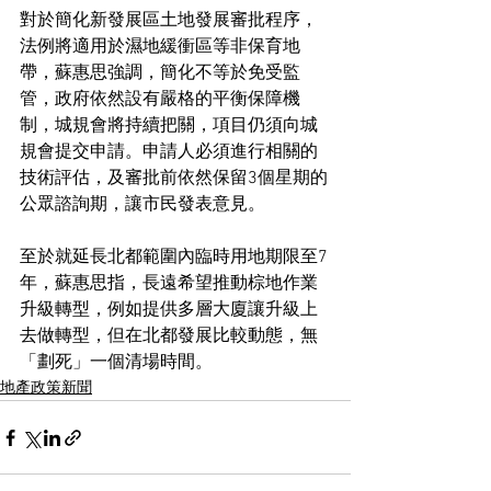
對於簡化新發展區土地發展審批程序，
法例將適用於濕地緩衝區等非保育地
帶，蘇惠思強調，簡化不等於免受監
管，政府依然設有嚴格的平衡保障機
制，城規會將持續把關，項目仍須向城
規會提交申請。申請人必須進行相關的
技術評估，及審批前依然保留3個星期的
公眾諮詢期，讓市民發表意見。
至於就延長北都範圍內臨時用地期限至7
年，蘇惠思指，長遠希望推動棕地作業
升級轉型，例如提供多層大廈讓升級上
去做轉型，但在北都發展比較動態，無
「劃死」一個清場時間。
地產政策新聞