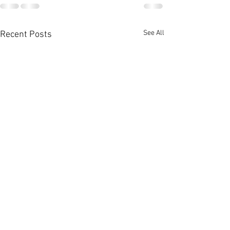
See All
Recent Posts
發展局推兩新措 加快舊區
投資移民申請突
重建步伐 [香港經濟日報]
[香港經濟日報] 20