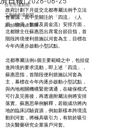
濟日報] 2026-06-25
住宅市場新聞
政府計劃下月提交北都專屬法例予立法
工商舖市場新聞
會審議，當中受關注的「四流」（人
員、物資、數據及資金流）安排方面，
其他關於地產新聞
北都辦主任蘇惠思出席電台節目指，首
階段跨境便利措施以河套為主，目標在
今年內逐步啟動小型試點。
北都專屬法例6個主要範疇之中，包括促
進跨境的要求流動，即上述「四流」，
蘇惠思指，首階段便利措施以河套為
主，幕標在今年內逐步啟動小型試點，
與內地相關機構緊密溝通，在確保模式
可行及完善後，再透過附屬法例將安排
落實。蘇惠思舉例解釋，若能成功將內
地的臨床試驗資源，例如新樣本跨境流
動到河套，將極具吸引力，有助於吸引
頂尖醫藥研究企業落戶河套。