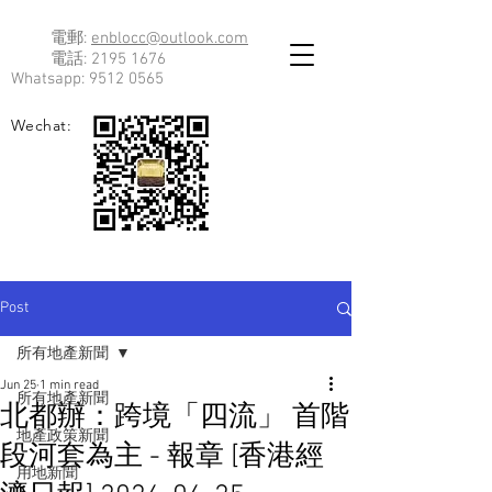
電郵:
enblocc@outlook.com
電話:
2195 1676
Whatsapp:
9512 0565
Wechat:
Post
所有地產新聞
Jun 25
1 min read
所有地產新聞
北都辦：跨境「四流」 首階
地產政策新聞
段河套為主 - 報章 [香港經
用地新聞