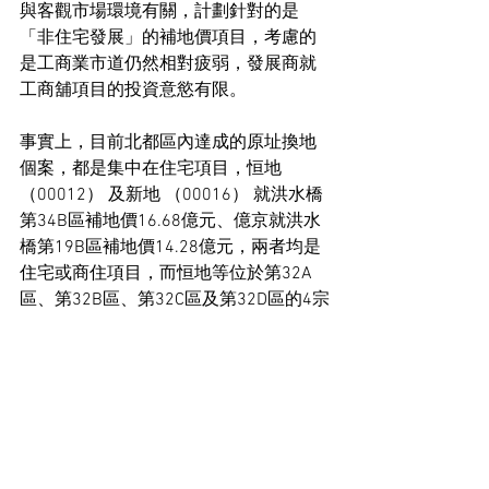
與客觀市場環境有關，計劃針對的是
「非住宅發展」的補地價項目，考慮的
是工商業市道仍然相對疲弱，發展商就
工商舖項目的投資意慾有限。
事實上，目前北都區內達成的原址換地
個案，都是集中在住宅項目，恒地 
（00012） 及新地 （00016） 就洪水橋
第34B區補地價16.68億元、億京就洪水
橋第19B區補地價14.28億元，兩者均是
住宅或商住項目，而恒地等位於第32A
區、第32B區、第32C區及第32D區的4宗
換地申請，則仍然與政府商討。
用地新聞
地產政策新聞