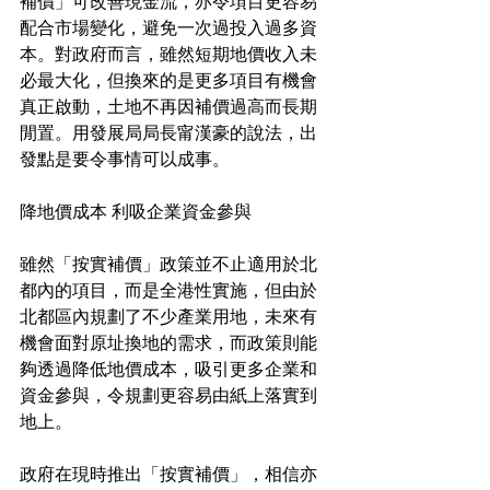
補價」可改善現金流，亦令項目更容易
配合市場變化，避免一次過投入過多資
本。對政府而言，雖然短期地價收入未
必最大化，但換來的是更多項目有機會
真正啟動，土地不再因補價過高而長期
閒置。用發展局局長甯漢豪的說法，出
發點是要令事情可以成事。
降地價成本 利吸企業資金參與
雖然「按實補價」政策並不止適用於北
都內的項目，而是全港性實施，但由於
北都區內規劃了不少產業用地，未來有
機會面對原址換地的需求，而政策則能
夠透過降低地價成本，吸引更多企業和
資金參與，令規劃更容易由紙上落實到
地上。
政府在現時推出「按實補價」，相信亦