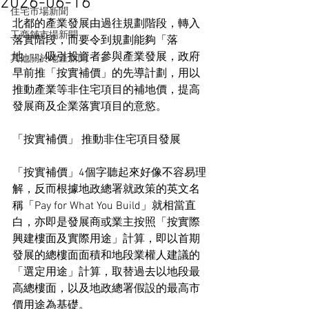
2026-06-16
住宅市場新聞
北都的產業發展由過往規劃階段，轉入
工商舖市場新聞
落實階段，而要令到規劃能夠「落
地」，吸引投資者參與產業發展，政府
其他關於地產新聞
早前推「按實補價」的先導計劃，用以
推動產業等非住宅項目的補地價，提高
發展商及企業落實項目的意慾。
「按實補價」 推動非住宅項目發展
「按實補價」4個字聽起來好像不容易理
解，反而根據地政總署就政策的英文名
稱「Pay for What You Build」就相當直
白，亦即是發展商或業主按照「按實際
興建樓面及實際用途」計算，即以首期
發展的總樓面面積和地段業權人建議的
「選定用途」計算，取替過去以地段最
高總樓面，以及地政總署假設的最高市
價用途為基礎。