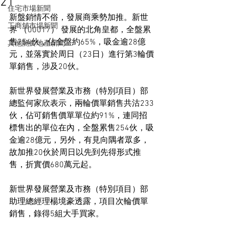
21
住宅市場新聞
新盤銷情不俗，發展商乘勢加推。新世
工商舖市場新聞
界 （00017） 發展的北角皇都，全盤累
售254伙，佔全盤約65%，吸金逾28億
其他關於地產新聞
元，並落實於周日（23日）進行第3輪價
單銷售，涉及20伙。
新世界發展營業及市務（特別項目）部
總監何家欣表示，兩輪價單銷售共沽233
伙，佔可銷售價單單位約91%，連同招
標售出的單位在內，全盤累售254伙，吸
金逾28億元，另外，有見向隅者眾多，
故加推20伙於周日以先到先得形式推
售，折實價680萬元起。
新世界發展營業及市務（特別項目）部
助理總經理楊境豪透露，項目次輪價單
銷售，錄得5組大手買家。