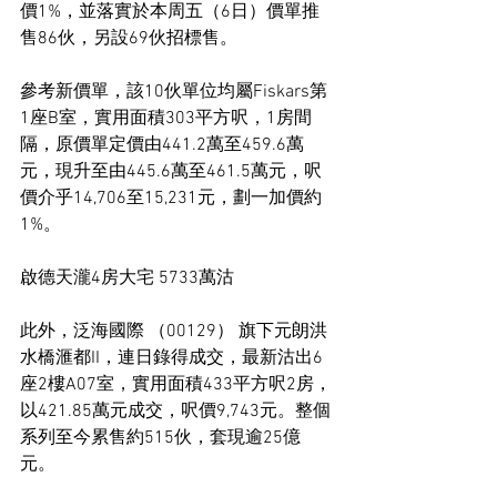
價1%，並落實於本周五（6日）價單推
售86伙，另設69伙招標售。
參考新價單，該10伙單位均屬Fiskars第
1座B室，實用面積303平方呎，1房間
隔，原價單定價由441.2萬至459.6萬
元，現升至由445.6萬至461.5萬元，呎
價介乎14,706至15,231元，劃一加價約
1%。
啟德天瀧4房大宅 5733萬沽
此外，泛海國際 （00129） 旗下元朗洪
水橋滙都II，連日錄得成交，最新沽出6
座2樓A07室，實用面積433平方呎2房，
以421.85萬元成交，呎價9,743元。整個
系列至今累售約515伙，套現逾25億
元。