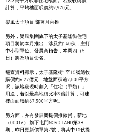
18.3萬平方呎非住宅樓面。若按收購價
計算，平均樓面呎價約9,970元。
樂風太子項目 部署月內推
另外，樂風集團旗下的太子基隆街住宅
項目將於本月推出，涉及約140伙，主打
中小型單位。發展商預告，本周四（5
日）將為項目命名。
翻查資料顯示，太子基隆街1至15號總收
購價約6.27億元，地盤面積逾7,500平方
呎，該地段現時劃入「住宅（甲類）」
用途，若以最高地積比率9倍計算，可建
樓面面積約67,500平方呎。
另方面，亦有發展商提價推餘貨，新地 
（00016） 旗下屯門NOVO LAND第3B
期，昨日更新價單第7號，將其中10伙提