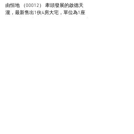
由恒地 （00012） 牽頭發展的啟德天
瀧，最新售出1伙4房大宅，單位為1座
20樓A室，4房間隔，實用面積1,428平方
呎，成交價5,732.8萬元，成交呎價
40,146元。
住宅市場新聞
See All
Recent Posts