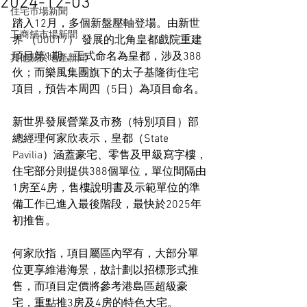
2024-12-03
住宅市場新聞
踏入12月，多個新盤壓軸登場。由新世
工商舖市場新聞
界 （00017） 發展的北角皇都戲院重建
項目第1期，正式命名為皇都，涉及388
其他關於地產新聞
伙；而樂風集團旗下的太子基隆街住宅
項目，預告本周四（5日）為項目命名。
新世界發展營業及市務（特別項目）部
總經理何家欣表示，皇都（State 
Pavilia）涵蓋豪宅、零售及甲級寫字樓，
住宅部分則提供388個單位，單位間隔由
1房至4房，售樓說明書及示範單位的準
備工作已進入最後階段，最快於2025年
初推售。
何家欣指，項目屬區內罕有，大部分單
位更享維港海景，故計劃以招標形式推
售，而項目定價將參考港島區超級豪
宅，重點推3房及4房的特色大宅。