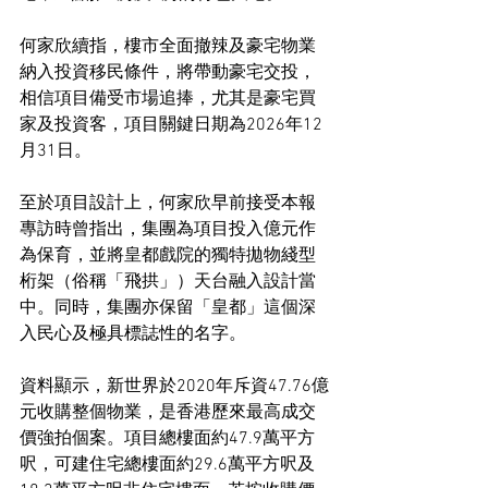
何家欣續指，樓市全面撤辣及豪宅物業
納入投資移民條件，將帶動豪宅交投，
相信項目備受市場追捧，尤其是豪宅買
家及投資客，項目關鍵日期為2026年12
月31日。
至於項目設計上，何家欣早前接受本報
專訪時曾指出，集團為項目投入億元作
為保育，並將皇都戲院的獨特拋物綫型
桁架（俗稱「飛拱」）天台融入設計當
中。同時，集團亦保留「皇都」這個深
入民心及極具標誌性的名字。
資料顯示，新世界於2020年斥資47.76億
元收購整個物業，是香港歷來最高成交
價強拍個案。項目總樓面約47.9萬平方
呎，可建住宅總樓面約29.6萬平方呎及