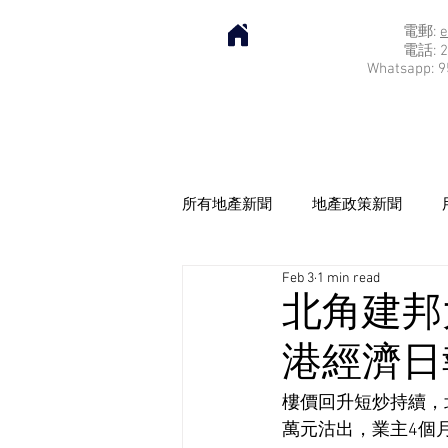
電郵:
e
電話: 2
Whatsapp: 9
所有地產新聞
地產政策新聞
Feb 3
1 min read
北角建邦大
港經濟日報]
樓價回升短炒持續，北
萬元沽出，業主4個