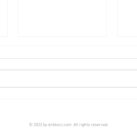
啟德澐璟4房大宅融合古今美
荃灣
學 [香港經濟日報] 2026-08-07
經濟日
由華潤置地（海外）及保利置業合
全‧
作的啟德澐璟，項目已經入伙，發
華懋
展商打造全新現樓海景4房示範單
成，
位，設計師以「Timeless Craft永
單位
恆工藝」為題，以傳統匠藝融合古
呎，
典與現代美學，締造別具一格的雋
住客
雅居停。 現樓示範單位設於澐璟
影室
第2座28樓A室，實用面積1,909平
苑基
© 2022 by enblocc.com. All rights reserved.
方呎，屬於4房雙套房間隔。單位
市、
附設私人獨立電梯大堂，倍添私隱
等，