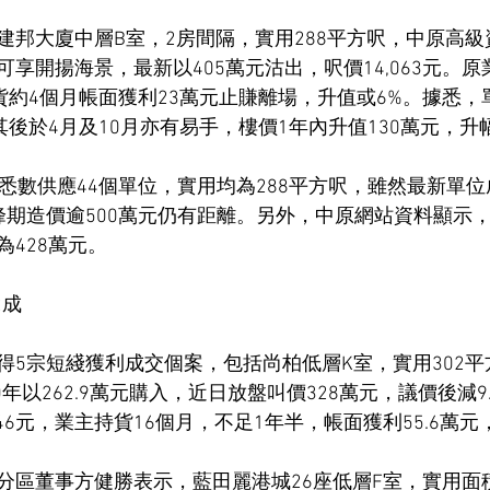
建邦大廈中層B室，2房間隔，實用288平方呎，中原高
享開揚海景，最新以405萬元沽出，呎價14,063元。原
貨約4個月帳面獲利23萬元止賺離場，升值或6%。據悉，
其後於4月及10月亦有易手，樓價1年內升值130萬元，升幅
，悉數供應44個單位，實用均為288平方呎，雖然最新單
峰期造價逾500萬元仍有距離。另外，中原網站資料顯示
428萬元。
2成
得5宗短綫獲利成交個案，包括尚柏低層K室，實用302平
0年以262.9萬元購入，近日放盤叫價328萬元，議價後減9.5
546元，業主持貨16個月，不足1年半，帳面獲利55.6萬元
分區董事方健勝表示，藍田麗港城26座低層F室，實用面積