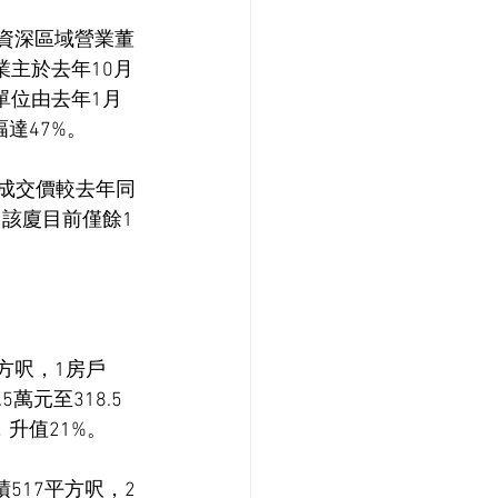
級資深區域營業董
業主於去年10月
單位由去年1月
達47%。
位成交價較去年同
，該廈目前僅餘1
方呎，1房戶
萬元至318.5
，升值21%。
517平方呎，2