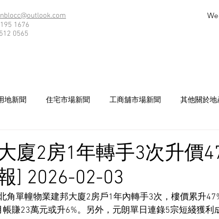
We
nblocc@outlook.com
195 1676
512 0565
用地新聞
住宅市場新聞
工商舖市場新聞
其他關於地
廈2房1年轉手3次升價47
 2026-02-03
角單幢物業建邦大廈2房戶1年內轉手3次，樓價累升47%
月帳賺23萬元或升6%。另外，元朗單日連錄5宗短綫獲利