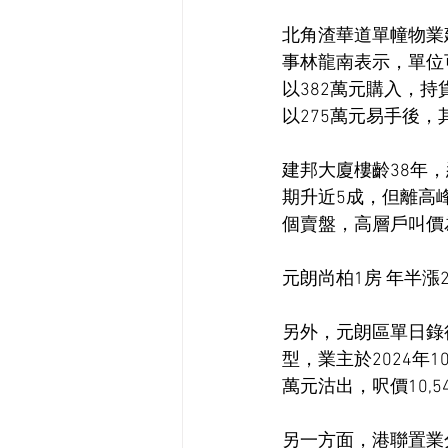
北角渣華道單幢物業
事林龍南表示，單位可
以382萬元購入，持
以275萬元易手後，
建邦大廈樓齡38年
期升近5成，但離高
個賣盤，高層戶叫價為
元朗尚柏1房 年半漲
另外，元朗區單日錄
型，業主於2024年1
萬元沽出，呎價10,
另一方面，港聯置業