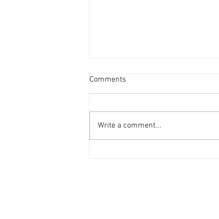
投資者提早收割 [香港經濟日
Comments
報] 2026-08-07
二手住宅市場由今年6月開始步入
整固期，交投急挫，業主持價強硬
Write a comment...
之下，樓價輕微回落，惟市場仍有
短炒成交，莫非投資者看淡後市、
現階段見仍有得賺就先行套現離
場？ 從各主要代理行按周進行成
交統計來看，利嘉閣50指標屋
苑，由今年1月至5月，期間按周
成交量均達100宗以上（除2月16
日當周因正值農曆新年僅錄53宗