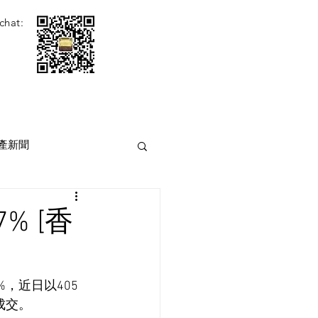
chat:
產新聞
% [香
，近日以405
成交。