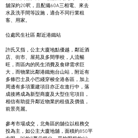
舖深約20呎，且配備60A三相電、來去
水及洗手間等設施，適合不同行業租
客、用家。
位處民生社區 鄰近港鐵站
許氏又指，公主大廈地點優越，鄰近酒
店、街市、屋苑及多間學校，人流暢
旺，而區內的民生消費及食肆需求巨
大，而物業比鄰港鐵炮台山站，附近有
多條巴士及小巴綫穿梭全港各區，加上
周邊有多項重建項目亦正在進行中，落
成後將成為新型商廈及大型住宅項目，
相信有助提升鄰近物業的租值及價值，
前景亮麗。
參考市場成交，北角區的舖位以租務交
投為主，如公主大廈地舖，面積約850平