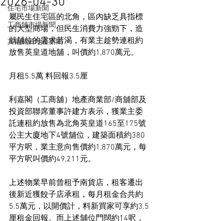
2026-04-30
住宅市場新聞
屬民生住宅區的北角，區內缺乏具指標
工商舖市場新聞
的大型商場，但民生消費力強勁下，造
就舖位的需求若渴，有業主趁勢連租約
其他關於地產新聞
放售英皇道地舖，叫價約1,870萬元。
月租5.5萬 料回報3.5厘
利嘉閣（工商舖）地產商業部/商舖部及
投資部聯席董事許建方表示，獲業主委
託連租約放售為北角英皇道165至175號
公主大廈地下4號舖位，建築面積約380
平方呎，業主意向售價約1,870萬元，每
平方呎叫價約49,211元。
上述物業早前曾租予南貨店，租客遷出
後新近獲餃子店承租，每月租金合共約
5.5萬元，以開價計，料新買家可享約3.5
厘租金回報。而上述舖位門闊約14呎，