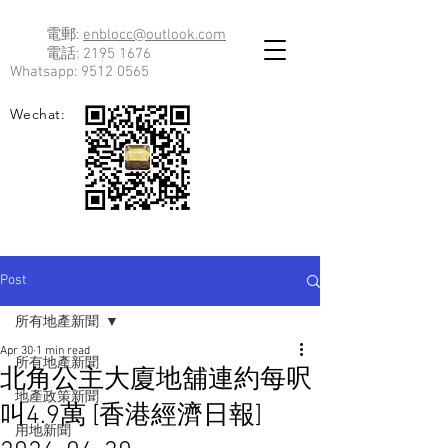
電郵:
enblocc@outlook.com
電話:
2195 1676
Whatsapp:
9512 0565
Wechat:
Post
所有地產新聞
Apr 30
1 min read
所有地產新聞
北角公主大廈地舖連約每呎
地產政策新聞
叫4.9萬 [香港經濟日報]
用地新聞