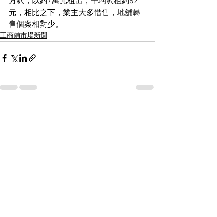
方呎，以約7萬元租出，平均呎租約82
元，相比之下，業主大多惜售，地舖轉
售個案相對少。
工商舖市場新聞
See All
Recent Posts