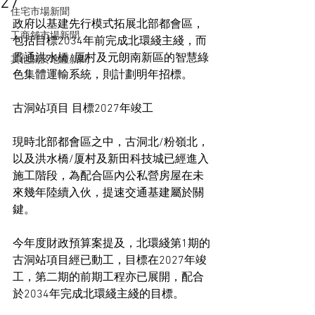
27
住宅市場新聞
政府以基建先行模式拓展北部都會區，
工商舖市場新聞
包括目標2034年前完成北環綫主綫，而
貫通洪水橋/厦村及元朗南新區的智慧綠
其他關於地產新聞
色集體運輸系統，則計劃明年招標。
古洞站項目 目標2027年竣工
現時北部都會區之中，古洞北/粉嶺北，
以及洪水橋/厦村及新田科技城已經進入
施工階段，為配合區內公私營房屋在未
來幾年陸續入伙，提速交通基建屬於關
鍵。
今年度財政預算案提及，北環綫第1期的
古洞站項目經已動工，目標在2027年竣
工，第二期的前期工程亦已展開，配合
於2034年完成北環綫主綫的目標。