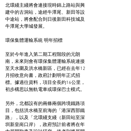
北環綫主綫將會連接現時錦上路站與興
建中的古洞站，途經牛潭尾、新田等設
中途站，將會配合到日後新田科技城及
牛潭尾大學城發展。
環保集體運輸系統 明年招標
至於今年進入第二期工程階段的元朗
南，未來則會有環保集體運輸系統連接
至天水圍及洪水橋新區，已經在去年12
月招收意向書，政府計劃明年正式招
標。據過往資料，項目全長約16公里，
初步構思以無軌電車或環保巴士模式。
另外，北都設有的兩條兩個跨境鐵路項
目，包括洪水橋至前海的「港深西部鐵
路」，以及「北環綫支綫（新田站至深
圳新皇崗口岸），政府預計前者將在年