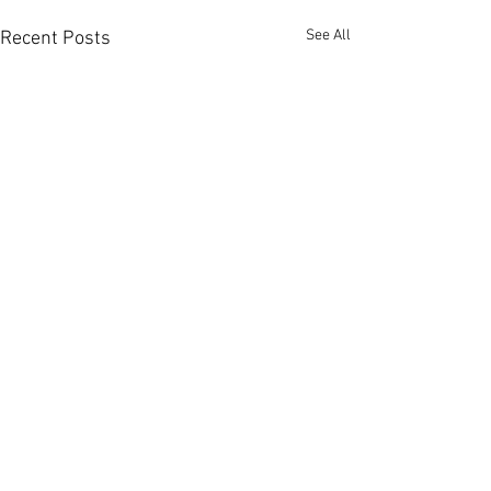
See All
Recent Posts
大埔上然享翠綠景營造悠
佐敦廟街95至9
然山居氛圍 [香港經濟日報]
家放售意向價1.0
2026-08-06
港經濟日報] 2026
萬科香港旗下大埔上然已屆現
政府近年大力搶人
Comments