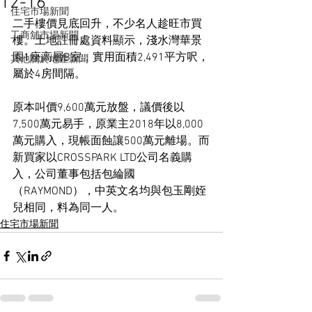
12-16
住宅市場新聞
二手樓價見底回升，不少名人趁旺市買
工商舖市場新聞
樓。土地註冊處資料顯示，淺水灣華景
園1座高層B室，實用面積2,491平方呎，
其他關於地產新聞
屬於4房間隔。
原本叫價9,600萬元放盤，議價後以
7,500萬元易手，原業主2018年以8,000
萬元購入，現帳面蝕讓500萬元離場。而
新買家以CROSSPARK LTD公司名義購
入，公司董事包括包綸國
（RAYMOND），中英文名均與包玉剛姪
兒相同，料為同一人。
住宅市場新聞