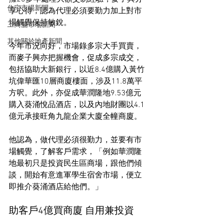
住宅市場新聞
享心得，認為代理必須要勤力加上對市
場觸覺保持敏銳。
工商舖市場新聞
其他關於地產新聞
今年市況向好，市場錄多宗大手買賣，
而麥子興亦把握機會，促成多宗成交，
包括協助大新銀行，以近8.4億購入黃竹
坑偉華匯10層商廈樓面，涉及11.8萬平
方呎。此外，亦促成華潤隆地9.53億元
購入葵涌悅品酒店，以及內地財團以4.1
億元承接旺角九龍企業大廈全幢商廈。
他認為，做代理必須很勤力，並要有市
場觸覺，了解客戶需求，「例如華潤隆
地最初只是投資民生區商場，跟他們傾
談，開始有意進軍學生宿舍市場，便立
即推介葵涌酒店給他們。」
助客戶4億買商廈 自用兼投資