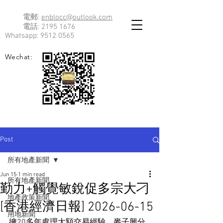
電郵:
enblocc@outlook.com
電話:
2195 1676
Whatsapp:
9512 0565
Wechat:
Post
所有地產新聞
Jun 15
1 min read
所有地產新聞
勤力+觸覺敏銳促多宗大刁
地產政策新聞
[香港經濟日報] 2026-06-15
用地新聞
擁20多年處理大額交易經驗，麥子興分