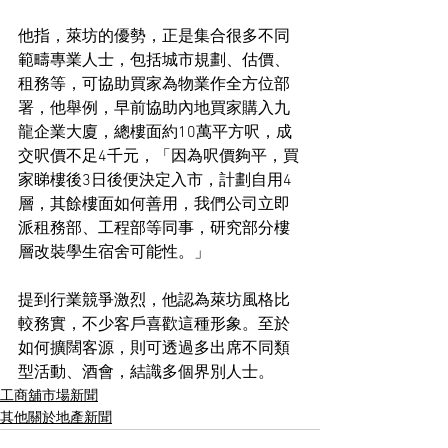
他指，萊坊的優勢，正是集合很多不同
範疇專業人士，包括城市規劃、估價、
租務等，可協助買家為物業作全方位部
署，他舉例，早前協助內地買家購入九
龍企業大廈，總樓面約10萬平方呎，成
交呎價不足4千元，「因為呎價夠平，買
家睇樓後3日後便決定入市，計劃自用4
層，其餘樓面如何善用，我們公司立即
派租務部、工程部等同事，研究部分樓
層改裝學生宿舍可能性。」
提到行業競爭激烈，他認為萊坊風格比
較務實，不少客戶喜歡這種形象。至於
如何擴闊客源，則可透過多出席不同類
型活動、酒會，結識多個界別人士。
工商舖市場新聞
其他關於地產新聞