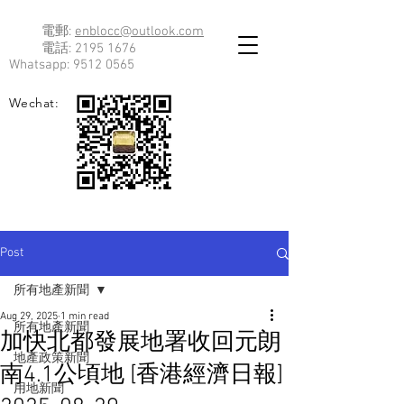
電郵:
enblocc@outlook.com
電話:
2195 1676
Whatsapp:
9512 0565
Wechat:
Post
所有地產新聞
Aug 29, 2025
1 min read
所有地產新聞
加快北都發展地署收回元朗
地產政策新聞
南4.1公頃地 [香港經濟日報]
用地新聞