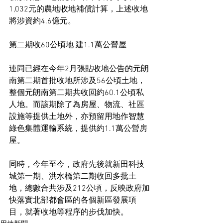
1,032元的農地收地補償計算，上述收地
將涉資約4.6億元。
第二期收60公頃地 建1.1萬公營屋
連同已經在今年2月張貼收地公告的元朗
南第二期首批收地所涉及56公頃土地，
整個元朗南第二期共收回約60.1公頃私
人地。而該期除了為房屋、物流、社區
設施等提供土地外，亦預留用地作智慧
綠色集體運輸系統，提供約1.1萬公營房
屋。
同時，今年至今，政府先後就新田科技
城第一期、洪水橋第二期收回多批土
地，總數合共涉及212公頃，反映政府加
快落實北部都會區的各個新區發展項
目，就著收地等程序的步伐加快。