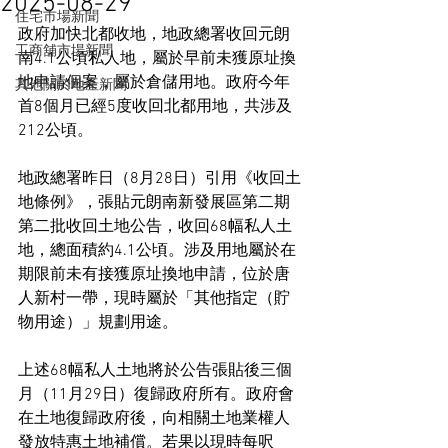
2025-08-29
住宅市場新聞
政府加快北都收地，地政總署收回元朗
工商舖市場新聞
南4.1公頃私人地，屬於早前未獲原址換
地申請個案，屬於倉儲用地。政府今年
其他關於地產新聞
首8個月已經5度收回北都用地，共涉及
212公頃。
地政總署昨日（8月28日）引用《收回土
地條例》，張貼元朗南新發展區第二期
第二批收回土地公告，收回68幅私人土
地，總面積約4.1公頃。涉及用地屬於在
期限前未有接獲原址換地申請，位於唐
人新村一帶，現時屬於「其他指定（貯
物用途）」規劃用途。
上述68幅私人土地將於公告張貼後三個
月（11月29日）復歸政府所有。政府會
在土地復歸政府後，向相關土地業權人
發放特惠土地補償。若果以現時每呎