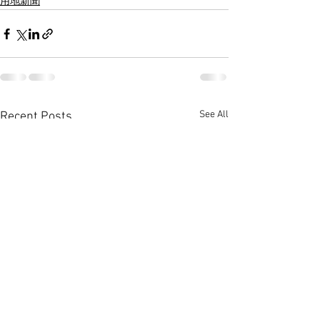
用地新聞
See All
Recent Posts