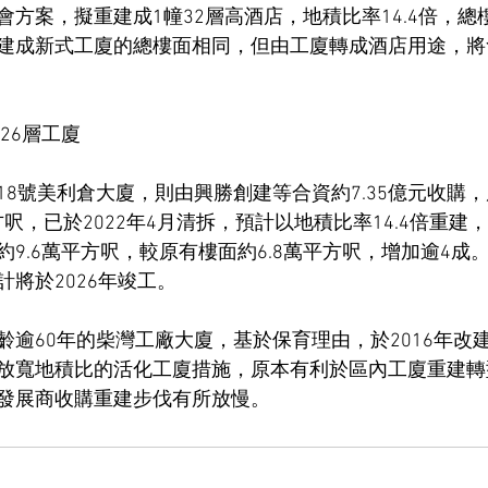
方案，擬重建成1幢32層高酒店，地積比率14.4倍，總樓
建成新式工廈的總樓面相同，但由工廈轉成酒店用途，將會
26層工廈
8號美利倉大廈，則由興勝創建等合資約7.35億元收購，
方呎，已於2022年4月清拆，預計以地積比率14.4倍重建
9.6萬平方呎，較原有樓面約6.8萬平方呎，增加逾4成
將於2026年竣工。
齡逾60年的柴灣工廠大廈，基於保育理由，於2016年改
放寬地積比的活化工廈措施，原本有利於區內工廈重建轉
發展商收購重建步伐有所放慢。