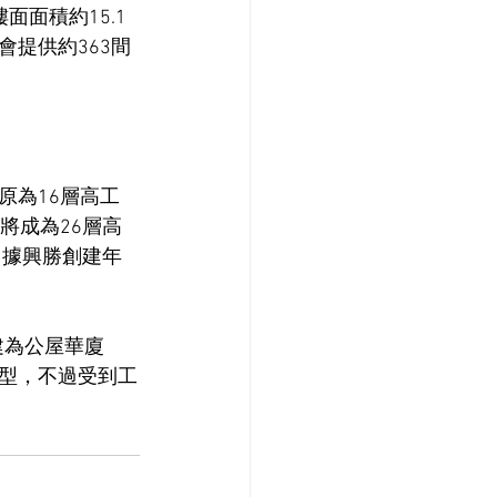
面面積約15.1
提供約363間
原為16層高工
，將成為26層高
。據興勝創建年
建為公屋華廈
型，不過受到工