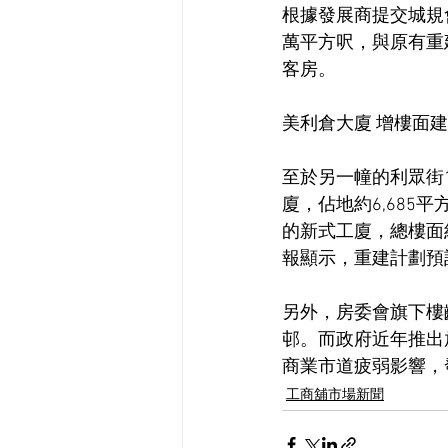
根據發展商提交城規會
萬平方呎，與原有重
客房。
美利倉大廈 增樓面建
至於另一幢的利眾街1
廈，佔地約6,685平
的新式工廈，總樓面約
報顯示，重建計劃預計
另外，房委會旗下樓
邨。而政府近年推出
商業市道疲弱影響，
工商舖市場新聞