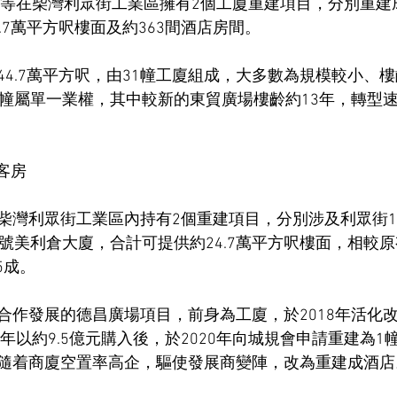
6） 等在柴灣利眾街工業區擁有2個工廈重建項目，分別重
.7萬平方呎樓面及約363間酒店房間。
44.7萬平方呎，由31幢工廈組成，大多數為規模較小、
6幢屬單一業權，其中較新的東貿廣場樓齡約13年，轉型
客房
柴灣利眾街工業區內持有2個重建項目，分別涉及利眾街1
8號美利倉大廈，合計可提供約24.7萬平方呎樓面，相較
5成。
合作發展的德昌廣場項目，前身為工廈，於2018年活化
9年以約9.5億元購入後，於2020年向城規會申請重建為1
隨着商廈空置率高企，驅使發展商變陣，改為重建成酒店