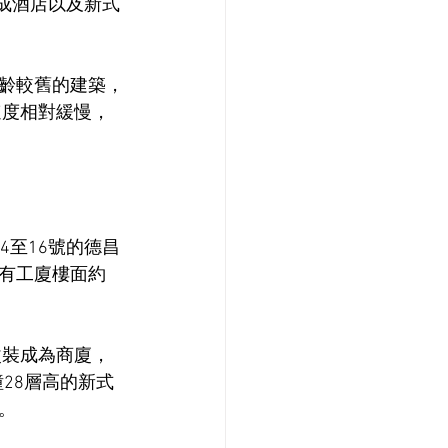
建成酒店以及新式
樓齡較舊的建築，
速度相對緩慢，
4至16號的德昌
原有工廈樓面約
改裝成為商廈，
幢28層高的新式
。