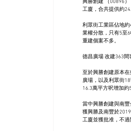
興勝創建 （0089
工廈，合共提供約24
利眾街工業區佔地約
業權分散，只有5至
重建個案不多。
德昌廣場 改建363間
至於興勝創建原本在
廣場，以及利眾街1
16.3萬平方呎增加約
當中興勝創建與南豐
獲興勝及南豐於201
工廈並獲批准，不過