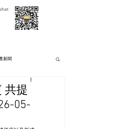
chat:
產新聞
 共提
-05-