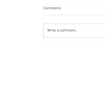
資產重估派Vs防守現金流派
Comments
[香港經濟日報] 2026-08-07
2026年第二季的大額物業投資市
場，正迎來近年少見的「雙軌定
Write a comment...
價」新局。 隨着高息環境逐漸被
市場消化，機構資金與實力買家對
資產的挑剔度顯著提升，但在交投
表現上卻展現出極其清晰的分流：
一邊是具備強勁現金流、營運模式
成熟的學生宿舍；另一邊則是位於
港島核心區、當前回報不高，但呎
價已被打至歷史低位（甚至接近重
置成本）的全幢商廈。這兩類物業
在第二季尾的集中成交，不僅為市
場訂立了新的交易基準，更揭示了
不同資本在