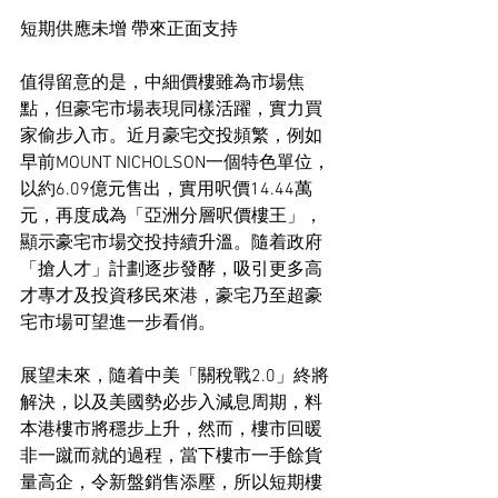
短期供應未增 帶來正面支持
值得留意的是，中細價樓雖為市場焦
點，但豪宅市場表現同樣活躍，實力買
家偷步入市。近月豪宅交投頻繁，例如
早前MOUNT NICHOLSON一個特色單位，
以約6.09億元售出，實用呎價14.44萬
元，再度成為「亞洲分層呎價樓王」，
顯示豪宅市場交投持續升溫。隨着政府
「搶人才」計劃逐步發酵，吸引更多高
才專才及投資移民來港，豪宅乃至超豪
宅市場可望進一步看俏。
展望未來，隨着中美「關稅戰2.0」終將
解決，以及美國勢必步入減息周期，料
本港樓市將穩步上升，然而，樓市回暖
非一蹴而就的過程，當下樓市一手餘貨
量高企，令新盤銷售添壓，所以短期樓