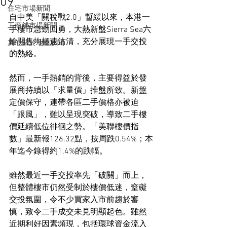
09
住宅市場新聞
自中美「關稅戰2.0」暫緩以來，本港一
工商舖市場新聞
手樓市急勁回勇，大熱新盤Sierra Sea六
輪開售均極速沽清，充分展現一手交投
其他關於地產新聞
的熱絡。
然而，一手熱銷的背後，主要得益於發
展商持續以「求量價」推盤所致。新盤
定價保守，連帶各區二手價格亦被迫
「跟風」，難以呈現突破，導致二手樓
價延續低位徘徊之勢。「美聯樓價指
數」最新報126.32點，按周跌0.54%；本
年迄今錄得約1.4%的跌幅。
雖然最近一手交投率先「破關」而上，
但整體樓市仍然受制於樓價低迷，窒礙
交投氛圍，令不少買家入市前趨於審
慎，致令二手成交未見明顯起色。雖然
近期利好因素頻現，包括環球資金流入