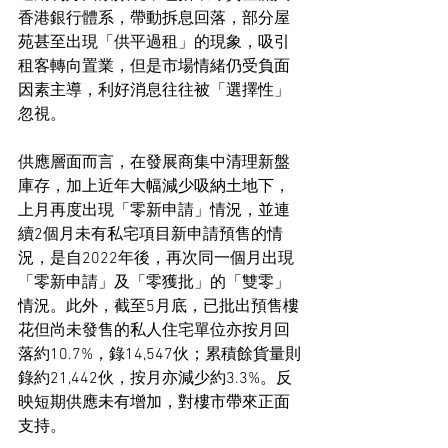
香港銀行體系，帶動拆息回落，部分屋
苑甚至出現「供平過租」的現象，吸引
租客轉向置業，但是市場情緒仍受負面
因素主導，利好消息往往被「選擇性」
忽視。
供應層面而言，在發展商集中清理新盤
庫存，加上近年大幅減少吸納土地下，
上月再度出現「零新申請」情況，並連
續2個月未有私宅項目新申請預售的情
況，是自2022年後，再次同一個月出現
「零新申請」及「零獲批」的「雙零」
情況。此外，截至5月底，已批出預售樓
花但尚未發售的私人住宅單位亦按月回
落約10.7%，錄14,547伙；累積餘貨量則
錄約21,442伙，按月亦減少約3.3%。反
映短期供應未有增加，對樓市帶來正面
支持。