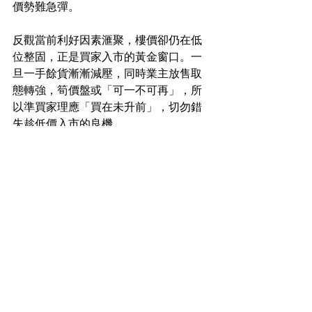
價勢難急彈。
反觀當前利好因素滙聚，樓價卻仍在低
位整固，正是買家入市的黃金窗口。一
旦一手餘貨漸漸減壓，同時業主放售取
態轉強，筍價盤或「可一不可再」，所
以準買家理應「買在未升前」，切勿錯
失趁低價入市的良機。
住宅市場新聞
See All
Recent Posts