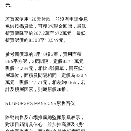
元。
若買家使用120天付款，並沒有申請免息
免供按揭貸款，可獲8%現金回贈，最低
折實價降至約287.2萬至672萬元，最低
折實呎價約8,300至10,549元。
參考新價單的3座10樓G室，實用面積
586平方呎，2房間隔，定價837.1萬元，
呎價14,284元，相比3號價單，同座低1
層單位，面積及間隔相同，定價為830.4
萬元，呎價14,171元，相差約0.8%，若
計及樓層因素，則屬原價加推。
ST. GEORGE'S MANSIONS累售百伙
路勁銷售及市場推廣總監顏景鳳表示，
對項目銷情具信心，並加推高層及3房1