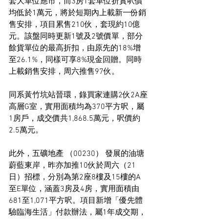
套大單位應市，而3房1套單位折實呎價
均低於1萬元，將於短期內上載新一份銷
售安排，項目累售210伙，套現約10億
元。該盤同時更新1號及2號價單，部分
餘貨單位的最高折扣，由原先的18%增
至26.1%，同樣可享8%現金回贈。同時
上載銷售安排，周六推售97伙。
同系黃竹坑站晉環，錄買家連購2伙2A座
高層G室，實用面積均為370平方呎，屬
1房戶，成交價共1,868.5萬元，呎價約
2.5萬元。
此外，五礦地產 （00230） 發展的油塘
蔚藍東岸，昨亦加推10伙於周六（21
日）招標，分別為第2座8樓及15樓的A
至E單位，涵蓋3房及4房，實用面積由
681至1,071平方呎。項目新增「優先體
驗臨海生活」付款辦法，屬1年成交期，