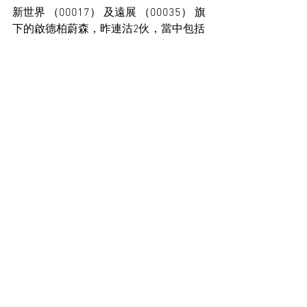
新世界 （00017） 及遠展 （00035） 旗
下的啟德柏蔚森，昨連沽2伙，當中包括
第6座2樓F室，實用面積381平方呎，2
房間隔，成交價776.2萬元，呎價20,373
元。
住宅市場新聞
See All
Recent Posts