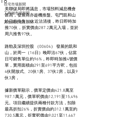
18
住宅市場新聞
美聯儲局即將議息，市場預料減息機會
工商舖市場新聞
甚高，發展商亦趁機推盤。屯門凱和山
於日前推售70伙近沽清後，昨日即時加
其他關於地產新聞
推70伙，折實價由287.2萬元入場，並於
周六推售97伙。
路勁及深圳控股 （00604） 發展的凱和
山，於周一（16日）晚即沽67伙，佔當
日可銷售單位約96%，昨即時加推4號價
單，實用面積由291至691平方呎，包括
4伙開放式、20伙1房、37伙2房，以及9
伙3房，
據新價單顯示，價單定價由421.8萬至
987.1萬元，價單呎價由12,191至15,496
元。項目繼續提供兩種付款方法，扣除
最高折扣26%，折實價由約312.1萬至約
730.5萬元，折實呎價由9,021至11,467