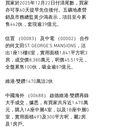
買家於2025年12月22日付清尾數，買家
亦可享60天提早先住後付。五礦地產營
銷及市務總監黃少鴻表示，項目至今累
售442伙，套現逾39億元。
信置 （00083） 及中電 （00002） 合作
的何文田ST. GEORGE'S MANSIONS，沽
出1座15樓B室，實用面積1,841平方呎3
房，成交價8,380萬元，呎價45,519元，
全盤累售100伙，吸金逾87億元。
維港‧雙鑽1470萬沽2伙
中國海外 （00688） 啟德維港‧雙鑽再錄
大手成交，據悉，有買家共斥近1,470萬
元，購入1A座中層A室，以及1B座中層G
室，實用面積493及300平方呎，屬2房
及1房戶。