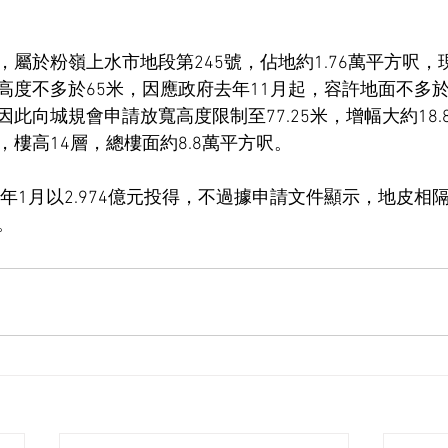
屬於粉嶺上水市地段第245號，佔地約1.76萬平方呎，
高度不多於65米，因應政府去年11月起，容許地面不多
此向城規會申請放寬高度限制至77.25米，增幅大約18.
樓高14層，總樓面約8.8萬平方呎。
2年1月以2.974億元投得，不過據申請文件顯示，地皮相
。