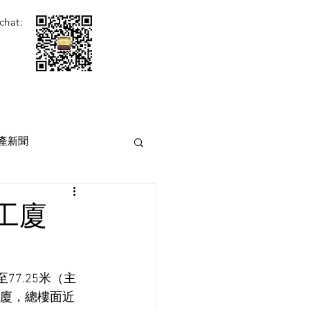
chat:
產新聞
工廈
77.25米（主
工廈，總樓面近