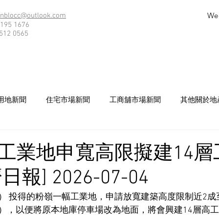
We
nblocc@outlook.com
195 1676
512 0565
用地新聞
住宅市場新聞
工商舖市場新聞
其他關於地
工業地申寬高限擬建14層
報] 2026-07-04
25） 投得的粉嶺一幅工業地，申請放寬建築高度限制近2成至
），以便將原本地庫停車場改為地面，將會興建14層高