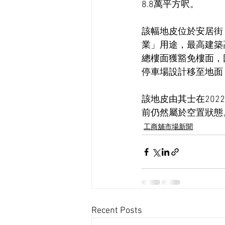
8.8萬平方呎。
該幅地皮位於安居街，
業」用途，最高建築
總樓面獲豁免樓面，因
停車場設計移至地面，
該地皮由其士在202
前仍然屬於空置狀態
工商舖市場新聞
Recent Posts