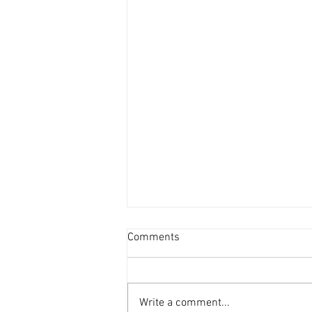
資產重估派Vs防守現金流派
Comments
[香港經濟日報] 2026-08-07
2026年第二季的大額物業投資市
場，正迎來近年少見的「雙軌定
Write a comment...
價」新局。 隨着高息環境逐漸被