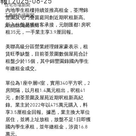
報] 2025-08-25
住宅市場新聞
內地學生租樓持續並推高租金，荃灣錦
工商舖市場新聞
豐園及屯門叠茵庭同創近期呎租新高。
新入伙盤易獲租客承接，元朗匯都1房呎
其他關於地產新聞
租35元，一手業主享3.9厘回報。
美聯高級分區營業經理鍾家豪表示，租
賃旺季缺盤，目前荃景圍數個屋苑合計
租盤少於15個，其中錦豐園錄國內學生
年繳租金成交。
單位為1座中層H室，實用340平方呎，2
房間隔，以月租1.4萬元租出，呎租41
元，創荃景圍及屋苑近期呎租新高紀
錄。業主於2022年以475萬元購入，料
享3.5厘租金回報。據悉，業主換大單位
居住，並將上址放租，放盤不足1日即獲
國內學生承租，並年繳租金，涉資16.8
萬元。