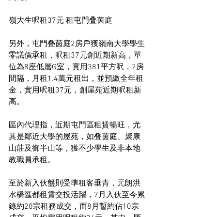
嶺大生呎租37元 租屯門叠茵庭
另外，屯門叠茵庭2房戶獲嶺南大學學生
零議價承租，呎租37元創近期新高，單
位為8座低層G室，實用381平方呎，2房
間隔，月租1.4萬元租出，並預繳全年租
金，實用呎租37元，創屋苑近期呎租新
高。
區內代理指，近期屯門區租賃暢旺，尤
其是鄰近大學的屋苑，如叠茵庭、聚康
山莊及御半山等，獲不少學生及非本地
教職員承租。
至於新入伙盤則受準租客垂青，元朗洪
水橋匯都租賃交投活躍，7月入伙至今累
錄約20宗租務成交，而8月暫約佔10宗