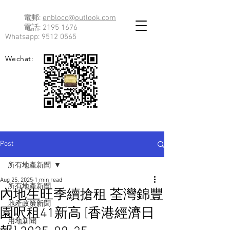
電郵:
enblocc@outlook.com
電話:
2195 1676
Whatsapp:
9512 0565
Wechat:
Post
所有地產新聞
Aug 25, 2025
1 min read
所有地產新聞
內地生旺季續搶租 荃灣錦豐
地產政策新聞
園呎租41新高 [香港經濟日
用地新聞