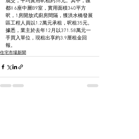
成交，平均實用呎租約36元。其中，匯
都II 6座中層B9室，實用面積340平方
呎，1房開放式廚房間隔，獲洪水橋發展
區工程人員以1.2萬元承租，呎租35元。
據悉，業主於去年12月以371.58萬元一
手買入單位，現租出享約3.9厘租金回
報。
住宅市場新聞
See All
Recent Posts