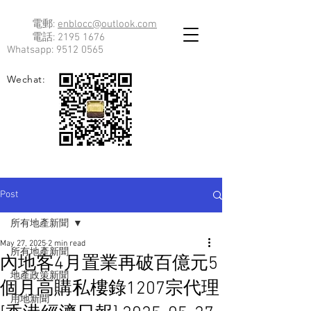
電郵:
enblocc@outlook.com
電話:
2195 1676
Whatsapp:
9512 0565
Wechat:
Post
所有地產新聞
May 27, 2025
2 min read
所有地產新聞
內地客4月置業再破百億元5
地產政策新聞
個月高購私樓錄1207宗代理
用地新聞