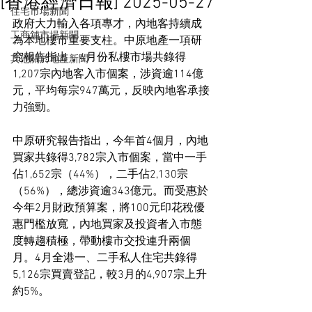
[香港經濟日報] 2025-05-27
住宅市場新聞
政府大力輸入各項專才，內地客持續成
工商舖市場新聞
為本地樓市重要支柱。中原地產一項研
究報告指出，4月份私樓市場共錄得
其他關於地產新聞
1,207宗內地客入市個案，涉資逾114億
元，平均每宗947萬元，反映內地客承接
力強勁。
中原研究報告指出，今年首4個月，內地
買家共錄得3,782宗入市個案，當中一手
佔1,652宗（44%），二手佔2,130宗
（56%），總涉資逾343億元。而受惠於
今年2月財政預算案，將100元印花稅優
惠門檻放寬，內地買家及投資者入市態
度轉趨積極，帶動樓市交投連升兩個
月。4月全港一、二手私人住宅共錄得
5,126宗買賣登記，較3月的4,907宗上升
約5%。