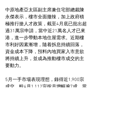
中原地產亞太區副主席兼住宅部總裁陳
永傑表示，樓市全面撤辣，加上政府積
極推行搶人才政策，截至4月底已批出超
過31萬宗申請，當中近21萬名人才已來
港，進一步帶動本地住屋需求。近期樓
市利好因素漸增，隨着拆息持續回落，
資金成本下降，預料內地買家入市意欲
將持續上升，並成為推動樓市成交的主
要動力。
5月一手市場表現理想，錄得近1,900宗
成交，較4月1,112宗按月增幅逾7成，當
中大部分屬於新地西沙SIERRA SEA，該
盤累售逾1,500伙，當中2成為內地客。
住宅市場新聞