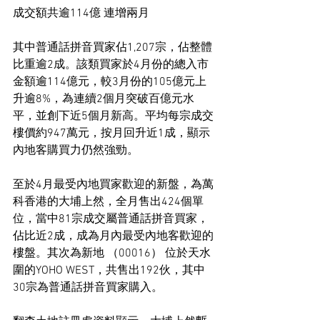
成交額共逾114億 連增兩月
其中普通話拼音買家佔1,207宗，佔整體
比重逾2成。該類買家於4月份的總入市
金額逾114億元，較3月份的105億元上
升逾8%，為連續2個月突破百億元水
平，並創下近5個月新高。平均每宗成交
樓價約947萬元，按月回升近1成，顯示
內地客購買力仍然強勁。
至於4月最受內地買家歡迎的新盤，為萬
科香港的大埔上然，全月售出424個單
位，當中81宗成交屬普通話拼音買家，
佔比近2成，成為月內最受內地客歡迎的
樓盤。其次為新地 （00016） 位於天水
圍的YOHO WEST，共售出192伙，其中
30宗為普通話拼音買家購入。