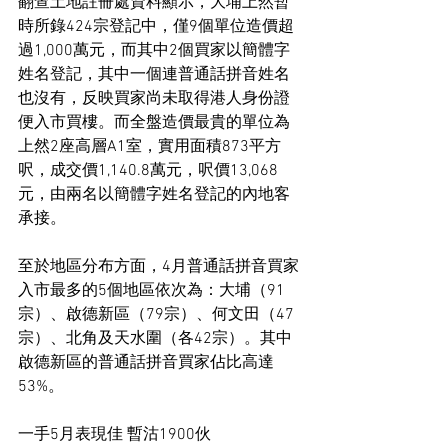
翻查土地註冊處資料顯示，大埔上然暫
時所錄424宗登記中，僅9個單位造價超
過1,000萬元，而其中2個買家以簡體字
姓名登記，其中一個連普通話拼音姓名
也沒有，反映買家尚未取得港人身份證
便入市買樓。而全盤造價最貴的單位為
上然2座高層A1室，實用面積873平方
呎，成交價1,140.8萬元，呎價13,068
元，由兩名以簡體字姓名登記的內地客
承接。
至於地區分布方面，4月普通話拼音買家
入市最多的5個地區依次為：大埔（91
宗）、啟德新區（79宗）、何文田（47
宗）、北角及天水圍（各42宗）。其中
啟德新區的普通話拼音買家佔比高達
53%。
一手5月表現佳 暫沽1900伙