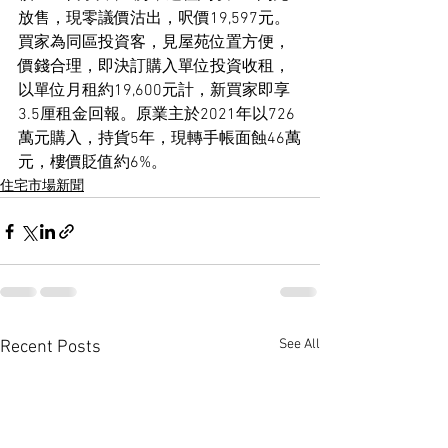
放售，現零議價沽出，呎價19,597元。
買家為同區投資客，見屋苑位置方便，
價錢合理，即決訂購入單位投資收租，
以單位月租約19,600元計，新買家即享
3.5厘租金回報。原業主於2021年以726
萬元購入，持貨5年，現轉手帳面蝕46萬
元，樓價貶值約6%。
住宅市場新聞
See All
Recent Posts