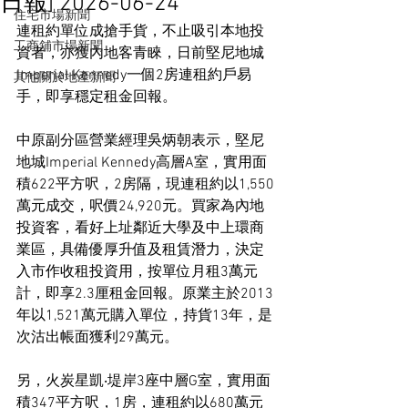
日報] 2026-06-24
住宅市場新聞
連租約單位成搶手貨，不止吸引本地投
工商舖市場新聞
資者，亦獲內地客青睞，日前堅尼地城
Imperial Kennedy一個2房連租約戶易
其他關於地產新聞
手，即享穩定租金回報。
中原副分區營業經理吳炳朝表示，堅尼
地城Imperial Kennedy高層A室，實用面
積622平方呎，2房隔，現連租約以1,550
萬元成交，呎價24,920元。買家為內地
投資客，看好上址鄰近大學及中上環商
業區，具備優厚升值及租賃潛力，決定
入市作收租投資用，按單位月租3萬元
計，即享2.3厘租金回報。原業主於2013
年以1,521萬元購入單位，持貨13年，是
次沽出帳面獲利29萬元。
另，火炭星凱‧堤岸3座中層G室，實用面
積347平方呎，1房，連租約以680萬元