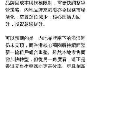
品牌因成本與規模限制，需更快調整經
營策略。內地品牌來港潮亦令租務市場
活化，空置舖位減少，核心區活力回
升，投資意慾提升。
可以預期的是，內地品牌南下的浪浪潮
仍未見頂，而香港核心商圈將持續面臨
新一輪租戶組合重整。雖然本地零售商
需加快轉型，但從另一角度看，這正是
香港零售生態邁向更高效率、更具創新
元素的新契機。
工商舖市場新聞
See All
Recent Posts