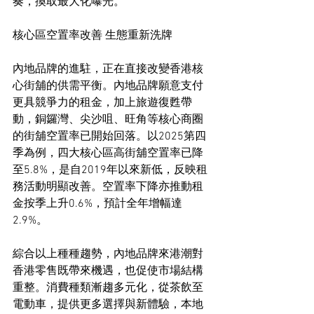
奏，換取最大化曝光。
核心區空置率改善 生態重新洗牌
內地品牌的進駐，正在直接改變香港核
心街舖的供需平衡。內地品牌願意支付
更具競爭力的租金，加上旅遊復甦帶
動，銅鑼灣、尖沙咀、旺角等核心商圈
的街舖空置率已開始回落。以2025第四
季為例，四大核心區高街舖空置率已降
至5.8%，是自2019年以來新低，反映租
務活動明顯改善。空置率下降亦推動租
金按季上升0.6%，預計全年增幅達
2.9%。
綜合以上種種趨勢，內地品牌來港潮對
香港零售既帶來機遇，也促使市場結構
重整。消費種類漸趨多元化，從茶飲至
電動車，提供更多選擇與新體驗，本地