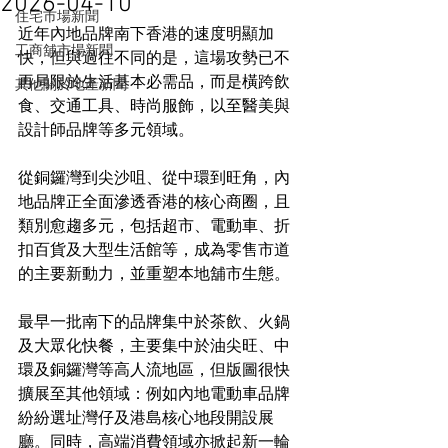
2026-04-10
住宅市場新聞
近年內地品牌南下香港的速度明顯加
工商舖市場新聞
快，但與過往不同的是，這場攻勢已不
再局限於生活基本必需品，而是橫跨飲
其他關於地產新聞
食、交通工具、時尚服飾，以至醫美與
設計師品牌等多元領域。
從銅鑼灣到尖沙咀、從中環到旺角，內
地品牌正全面滲透香港的核心商圈，且
類別愈趨多元，包括超市、電動車、折
扣百貨及大型生活館等，成為零售市道
的主要新動力，並重塑本地舖市生態。
最早一批南下的品牌集中於茶飲、火鍋
及大眾化快餐，主要集中於油尖旺、中
環及銅鑼灣等高人流地區，但版圖很快
擴展至其他領域：例如內地電動車品牌
紛紛選址灣仔及港島核心地段開設展
廳。同時，高端消費領域亦掀起新一輪