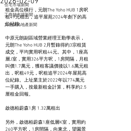
2026-02-09
住宅市場新聞
租金高位橫行，元朗The Yoho HUB 1房呎
工商舖市場新聞
租49元租出，追平屋苑2024年創下的高
位紀錄。
其他關於地產新聞
中原元朗副區域營業經理王勤學表示，
元朗The Yoho HUB 2月暫錄得約3宗租賃
成交，平均實用呎租44元。其中，1座高
層J室，實用326平方呎，1房間隔，月租
叫價1.7萬元，獲租客議價後以1.6萬元租
出，呎租49元，呎租追平2024年屋苑高
位紀錄。上址業主於2022年以774萬元
一手購入，按最新租金計算，料享約2.5
厘租金回報。
啟德柏蔚森1房 1.32萬租出
另外，啟德柏蔚森1座低層K室，實用約
260平方呎，1房間隔，向東北，望園景