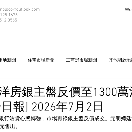
We
nblocc@outlook.com
195 1676
512 0565
用地新聞
住宅市場新聞
工商舖市場新聞
其他關於地
洋房銀主盤反價至1300萬
日報] 2026年7月2日
銀行沽貨心態轉強，市場再錄銀主盤反價成交。元朗娉廷
萬元售出。