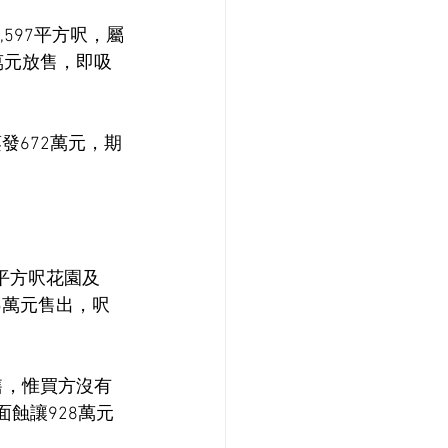
597平方呎，屬
5萬元放售，即吸
發672萬元，期
2平方呎花園及
95萬元售出，呎
轉售，惟買方沒有
蝕讓928萬元