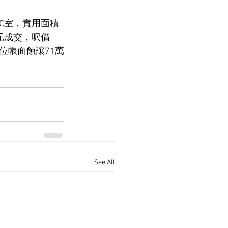
C室，實用面積
萬元成交，呎價
單位帳面蝕讓71萬
See All