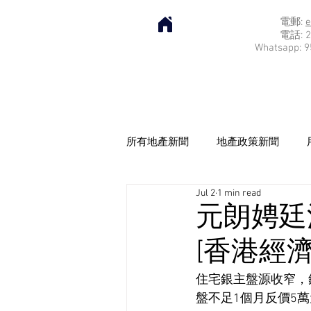
電郵:
e
電話: 2
Whatsapp: 9
所有地產新聞
地產政策新聞
Jul 2
1 min read
元朗娉廷
[香港經濟
住宅銀主盤源收窄，
盤不足1個月反價5