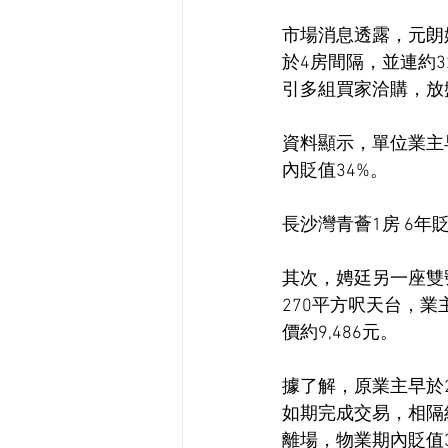
市場消息透露，元朗
於4房間隔，並連約3
引多組買家洽購，放盤不
資料顯示，單位業主早
內貶值34%。
長沙灣青薈1房 6年貶
其次，娉廷另一座雙號
270平方呎天台，業主
價約9,486元。
據了解，原業主早於20
如期完成交易，相隔約
離場，物業期內貶值3