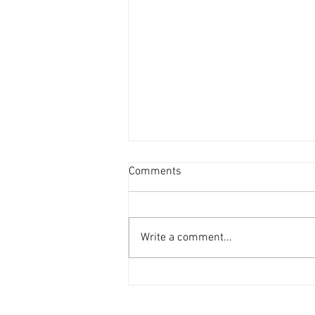
超過20個屋苑呎租破頂 [香港
Comments
經濟日報] 2026-08-04
今年內地生搶租潮可算是歷年最具
爆炸力的，無論承租力、租金升幅
Write a comment...
均是歷年最明顯，過去3個月，超
過20個屋苑錄得新高租金成交個
案。 鄰近港大住宅區 內地生搶租
內地生搶租潮最明顯的地區一定是
鄰近香港大學校園的西營盤、西半