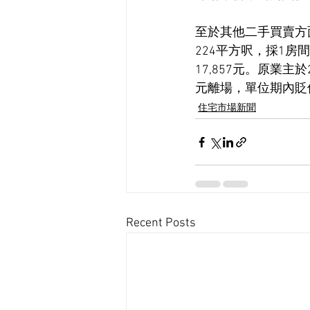
至於其他二手買賣方
224平方呎，採1房
17,857元。原業
元離場，單位期內貶值
住宅市場新聞
Recent Posts