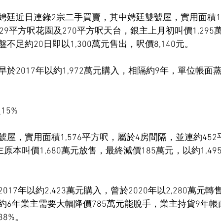
娉廷近日連錄2宗二手買賣，其中娉廷雙號屋，實用面積1,
29平方呎花園及270平方呎天台，銀主上月初叫價1,29
足約20日即以1,300萬元售出，呎價8,140元。
於2017年以約1,972萬元購入，相隔約9年，單位帳面蒸
15%
屋，實用面積1,576平方呎，屬於4房間隔，並連約45
原本叫價1,680萬元放售，最終減價185萬元，以約1,4
17年以約2,423萬元購入，曾於2020年以2,280萬元
6年業主需要大幅降價785萬元能脫手，業主持貨9年帳面
8%。