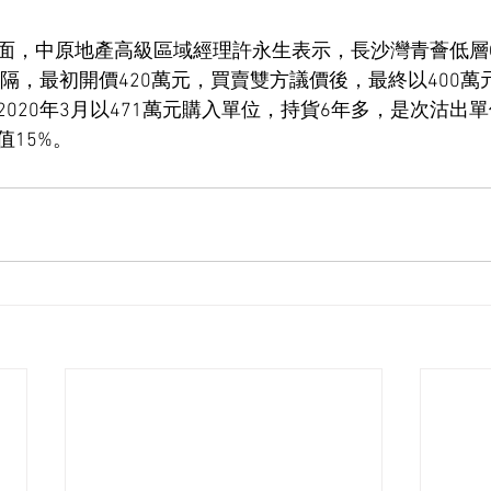
面，中原地產高級區域經理許永生表示，長沙灣青薈低層
間隔，最初開價420萬元，買賣雙方議價後，最終以400
主於2020年3月以471萬元購入單位，持貨6年多，是次沽出
15%。