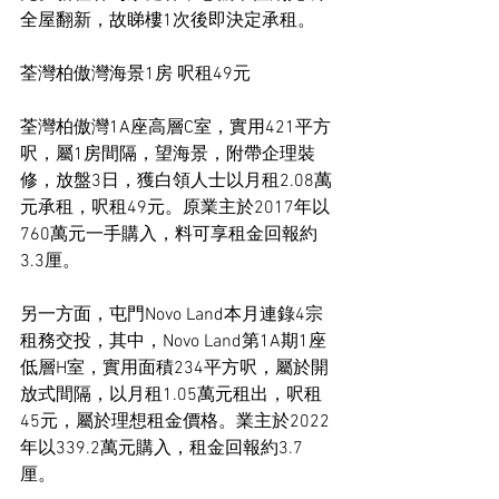
全屋翻新，故睇樓1次後即決定承租。
荃灣柏傲灣海景1房 呎租49元
荃灣柏傲灣1A座高層C室，實用421平方
呎，屬1房間隔，望海景，附帶企理裝
修，放盤3日，獲白領人士以月租2.08萬
元承租，呎租49元。原業主於2017年以
760萬元一手購入，料可享租金回報約
3.3厘。
另一方面，屯門Novo Land本月連錄4宗
租務交投，其中，Novo Land第1A期1座
低層H室，實用面積234平方呎，屬於開
放式間隔，以月租1.05萬元租出，呎租
45元，屬於理想租金價格。業主於2022
年以339.2萬元購入，租金回報約3.7
厘。