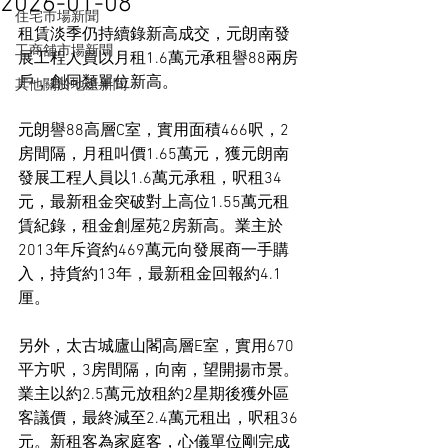
2026-01-08
住宅市場新聞
租賃淡季仍持續錄新高成交，元朗南發
工商舖市場新聞
展工程人員以月租1.6萬元承租譽88兩房
戶，創同類單位新高。
其他關於地產新聞
元朗譽88高層C室，實用面積466呎，2
房間隔，月租叫價1.65萬元，獲元朗南
發展工程人員以1.6萬元承租，呎租34
元，最新租金突破對上高位1.55萬元租
賃紀錄，租金創屋苑2房新高。業主於
2013年斥資約469萬元向發展商一手購
入，持貨約13年，最新租金回報約4.1
厘。
另外，太古城廬山閣高層E室，實用670
平方呎，3房間隔，向南，望開揚市景。
業主以約2.5萬元放租約2星期後獲外區
客議價，最終減至2.4萬元租出，呎租36
元。新租客為家庭客，心儀單位剛完成