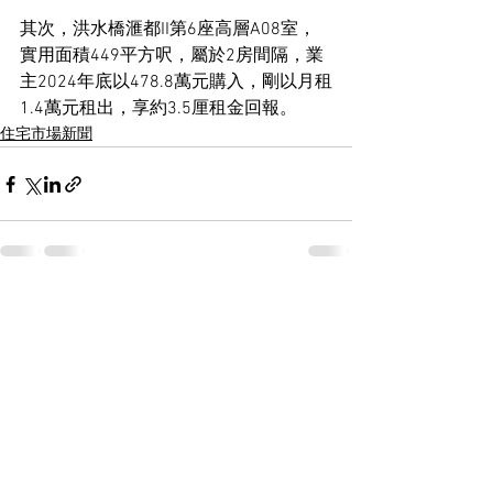
其次，洪水橋滙都II第6座高層A08室，
實用面積449平方呎，屬於2房間隔，業
主2024年底以478.8萬元購入，剛以月租
1.4萬元租出，享約3.5厘租金回報。
住宅市場新聞
See All
Recent Posts