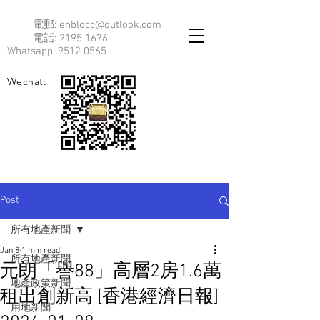
電郵:
enblocc@outlook.com
電話:
2195 1676
Whatsapp:
9512 0565
Wechat:
Post
所有地產新聞
Jan 8
1 min read
所有地產新聞
元朗「譽88」高層2房1.6萬
地產政策新聞
租出創新高 [香港經濟日報]
用地新聞