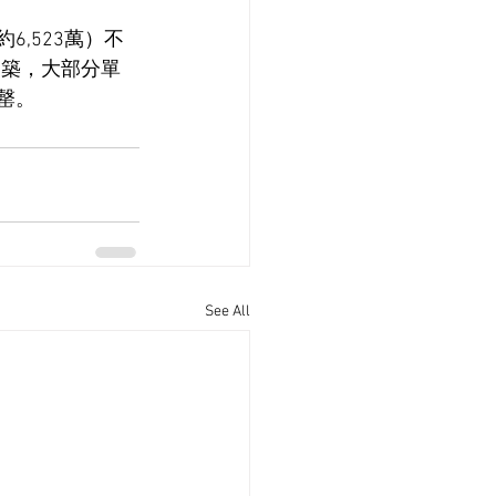
6,523萬）不
幢建築，大部分單
罄。
See All