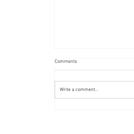
澳拓高科技領域積極吸納海外
Comments
人才 [香港經濟日報] 2026-08-
06
澳洲政府近年積極涉足高科技領
域，不僅推行AI及半導體國家戰略
Write a comment...
發展，國家級基金更已投放數千萬
澳元，協助加快建設相關領域。
有移民顧問建議，從芯片業等高科
技產業的人士，可盡快作出移民申
請。 及至今年6月，澳洲產業界及
學術界再次呼籲政府深化產業戰略