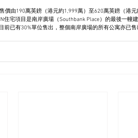
價由190萬英鎊（港元約1,999萬）至620萬英鎊（港元約
N住宅項目是南岸廣場（Southbank Place）的最後一
目前已有30%單位售出，整個南岸廣場的所有公寓亦已售