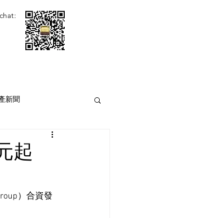
chat:
產新聞
港元起
Group）合資發