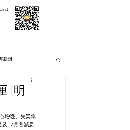
chat:
產新聞
 [明
心增强、失業率
及12月各減息