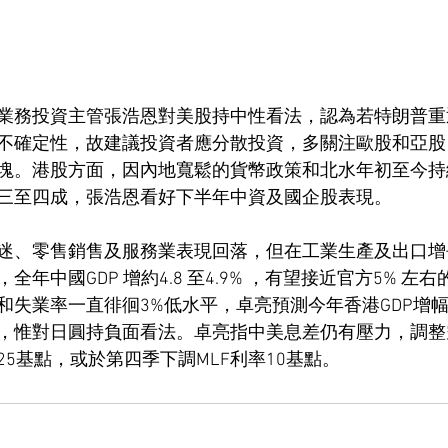
業務投資主管張浩恩對美股持中性看法，認為若特朗普重
不確定性，故建議投資者應分散投資，多關注歐股和亞股
塊。港股方面，因內地寬鬆的貨幣政策和北水年初至今持
三至四成，張浩恩看好下半年中資及國企股表現。
迷、零售銷售及服務業表現回落，但在工業生產及出口增
年中國GDP 增約4.8 至4.9% ，有望接近官方5% 左
和失業率一直徘徊3%低水平，卓亮預測今年香港GDP增幅
，惟對日圓持負面看法。卓亮指中美息差仍有壓力，調整
5基點，或於第四季下調MLF利率10基點。