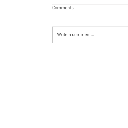
澳拓高科技領域積極吸納海外
Comments
人才 [香港經濟日報] 2026-08-
06
澳洲政府近年積極涉足高科技領
域，不僅推行AI及半導體國家戰略
Write a comment...
發展，國家級基金更已投放數千萬
澳元，協助加快建設相關領域。
有移民顧問建議，從芯片業等高科
技產業的人士，可盡快作出移民申
請。 及至今年6月，澳洲產業界及
學術界再次呼籲政府深化產業戰略
及政策相關改革。其中，澳洲國際
事務所（AIIA）呼籲，政府必須在
外交、產業、移民及教育4大範疇
進行多項改革及整合，不能單靠市
場力量推進相關發展。發言人認
為，澳