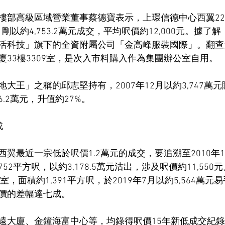
樓部高級區域營業董事蔡德寶表示，上環信德中心西翼22樓
，剛以約4,753.2萬元成交，平均呎價約12,000元。據
活科技」旗下的全資附屬公司「金高峰服裝國際」。翻查
廈33樓3309室，是次入市料購入作為集團辦公室自用。
大王」之稱的邱志堅持有，2007年12月以約3,747萬
06.2萬元，升值約27%。
成
翼最近一宗低於呎價1.2萬元的成交，要追溯至2010年1
,752平方呎，以約3,178.5萬元沽出，涉及呎價約11,55
室，面積約1,391平方呎，於2019年7月以約5,564萬元
價的差幅達七成。
遠大廈、金鐘海富中心等，均錄得呎價15年新低成交紀