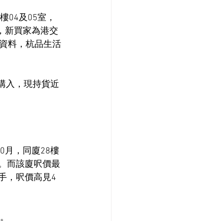
04及05室，
了解，新買家為港交
資料，杭品生活
元購入，現持貨近
0月，同廈28樓
0元。而該廈呎價最
易手，呎價高見4
錄。