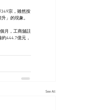
349宗，雖然按
跌額升」的現象。
0個月，工商舖註
約444.7億元，
See All