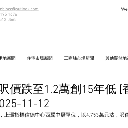
We
nblocc@outlook.com
195 1676
512 0565
用地新聞
住宅市場新聞
工商舖市場新聞
其他關於地
價跌至1.2萬創15年低 
25-11-12
上環指標信德中心西翼中層單位，以4,753萬元沽，呎價1