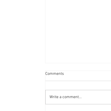
新蒲崗善美工廈低層叫2800萬
Comments
[香港經濟日報] 2026-08-06
受惠於啟德新區變天，新蒲崗在配
套上亦更為便捷，現有業主放售善
Write a comment...
美工業大廈逾4,000平方呎單位，
每呎叫價不足7,000元。 利嘉閣