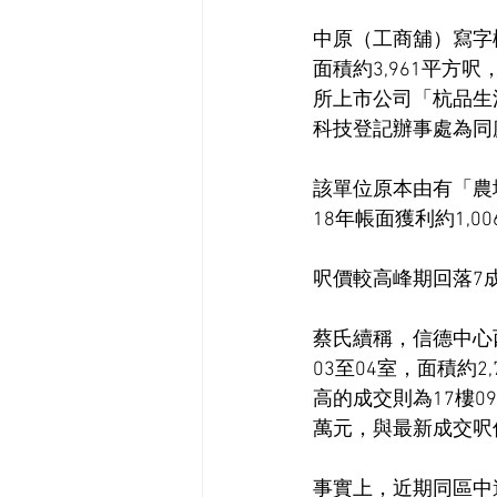
中原（工商舖）寫字
面積約3,961平方呎
所上市公司「杭品生
科技登記辦事處為同
該單位原本由有「農地
18年帳面獲利約1,0
呎價較高峰期回落7
蔡氏續稱，信德中心西
03至04室，面積約2
高的成交則為17樓09
萬元，與最新成交呎
事實上，近期同區中