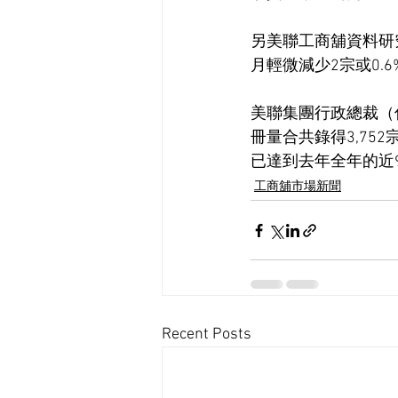
另美聯工商舖資料研究
月輕微減少2宗或0.
美聯集團行政總裁（
冊量合共錄得3,75
已達到去年全年的近
工商舖市場新聞
Recent Posts