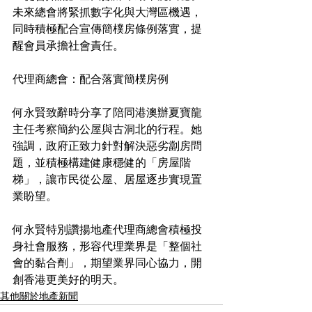
未來總會將緊抓數字化與大灣區機遇，
同時積極配合宣傳簡樸房條例落實，提
醒會員承擔社會責任。
代理商總會：配合落實簡樸房例
何永賢致辭時分享了陪同港澳辦夏寶龍
主任考察簡約公屋與古洞北的行程。她
強調，政府正致力針對解決惡劣劏房問
題，並積極構建健康穩健的「房屋階
梯」，讓市民從公屋、居屋逐步實現置
業盼望。
何永賢特別讚揚地產代理商總會積極投
身社會服務，形容代理業界是「整個社
會的黏合劑」，期望業界同心協力，開
創香港更美好的明天。
其他關於地產新聞