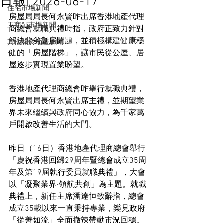
日報] 2026-06-17
住宅市場新聞
房屋局局長何永賢昨出席香港地產代理
工商舖市場新聞
商總會就職典禮時指，政府正致力針對
解決惡劣劏房問題，並積極構建健康穩
其他關於地產新聞
健的「房屋階梯」，讓市民從公屋、居
屋逐步實現置業盼望。
香港地產代理商總會昨舉行就職典禮，
房屋局局長何永賢出席主禮，並期望業
界未來繼續與政府同心協力，為千家萬
戶開啟改善生活的大門。
昨日（16日）香港地產代理商總會舉行
「慶祝香港回歸29周年暨總會成立35周
年及第19屆執行委員就職典禮」，大會
以「凝聚業界‧領航共創」為主題。就職
典禮上，新任主席潘達恒致辭指，總會
成立35載以來一直秉持專業，樂見政府
「從善如流」全面撤辣帶動市況回穩。