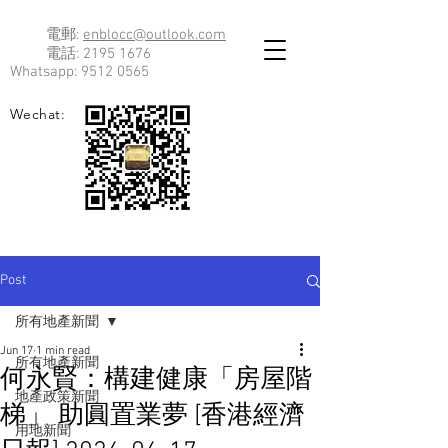
電郵:
enblocc@outlook.com
電話:
2195 1676
Whatsapp:
9512 0565
Wechat:
Post
所有地產新聞
Jun 17
1 min read
所有地產新聞
何永賢：構建健康「房屋階
地產政策新聞
梯」 助圓置業夢 [香港經濟
用地新聞