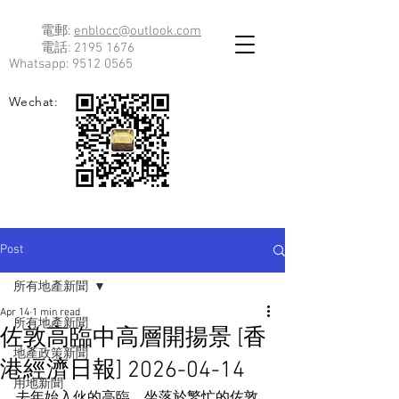
電郵:
enblocc@outlook.com
電話:
2195 1676
Whatsapp:
9512 0565
Wechat:
Post
所有地產新聞
Apr 14
1 min read
所有地產新聞
佐敦高臨中高層開揚景 [香
地產政策新聞
港經濟日報] 2026-04-14
用地新聞
去年始入伙的高臨，坐落於繁忙的佐敦