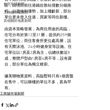
住宅市場新聞
區，由項目前往港鐵佐敦站僅數分鐘路
程，佔盡地利優勢，加上樓齡新，部分
工商舖市場新聞
單位更未曾入住過，買家等同住新樓。
其他關於地產新聞
由資本策略發展，為商住用途的高臨，
住宅分布於第12至31層，提供約259個
住宅單位；而住客會所更位處高層，設
有天際泳池、24小時健身室等設施。住
宅單位以1房及2房為主，佔總伙數近8
成，整體戶型由1房至4房不等，設有露
台，部分單位為獨立梗廚。
據美聯物業資料，高臨暫時只有4個賣盤
在售中，可以睇樓的單位不多，甚為罕
有。
工商舖市場新聞