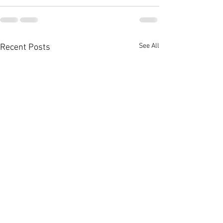
See All
Recent Posts
佐敦廟街全幢1.08億放售
銅鑼灣全幢銀主商