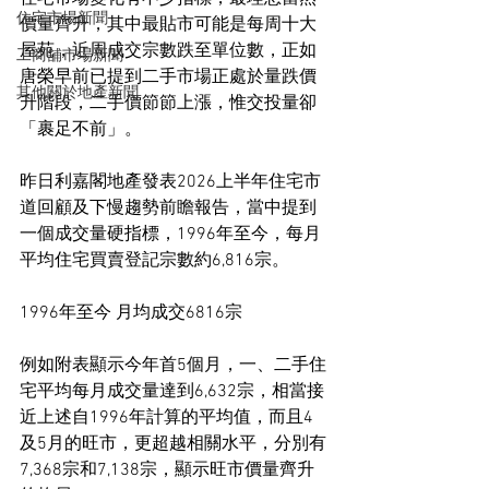
住宅市場新聞
價量齊升，其中最貼市可能是每周十大
屋苑，近周成交宗數跌至單位數，正如
工商舖市場新聞
唐榮早前已提到二手市場正處於量跌價
其他關於地產新聞
升階段，二手價節節上漲，惟交投量卻
「裹足不前」。
昨日利嘉閣地產發表2026上半年住宅市
道回顧及下慢趨勢前瞻報告，當中提到
一個成交量硬指標，1996年至今，每月
平均住宅買賣登記宗數約6,816宗。
1996年至今 月均成交6816宗
例如附表顯示今年首5個月，一、二手住
宅平均每月成交量達到6,632宗，相當接
近上述自1996年計算的平均值，而且4
及5月的旺市，更超越相關水平，分別有
7,368宗和7,138宗，顯示旺市價量齊升