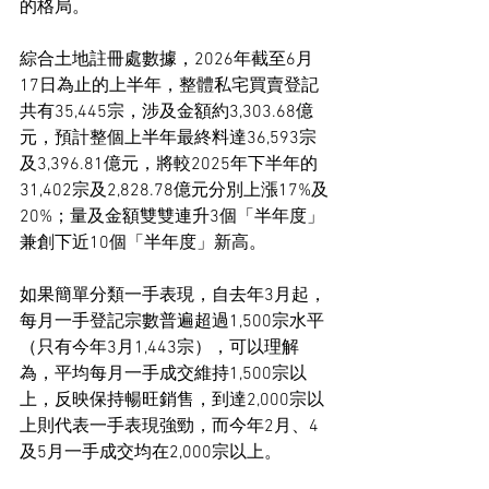
的格局。
綜合土地註冊處數據，2026年截至6月
17日為止的上半年，整體私宅買賣登記
共有35,445宗，涉及金額約3,303.68億
元，預計整個上半年最終料達36,593宗
及3,396.81億元，將較2025年下半年的
31,402宗及2,828.78億元分別上漲17%及
20%；量及金額雙雙連升3個「半年度」
兼創下近10個「半年度」新高。
如果簡單分類一手表現，自去年3月起，
每月一手登記宗數普遍超過1,500宗水平
（只有今年3月1,443宗），可以理解
為，平均每月一手成交維持1,500宗以
上，反映保持暢旺銷售，到達2,000宗以
上則代表一手表現強勁，而今年2月、4
及5月一手成交均在2,000宗以上。