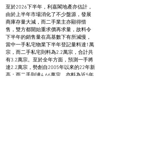
至於2026下半年，利嘉閣地產亦估計，
由於上半年市場消化了不少盤源，發展
商庫存量大減，而二手業主亦顯得惜
售，雙方都開始重求價再求量，故料令
下半年的銷售量在高基數下有所減慢，
當中一手私宅物業下半年登記量料達1萬
宗，而二手私宅則料為2.2萬宗，合計共
有3.2萬宗。至於全年方面，預測一手將
達2.2萬宗，勢創自2005年以來的22年新
高；而二手則達4.66萬宗，亦料為近5年
最多。
住宅市場新聞
See All
Recent Posts