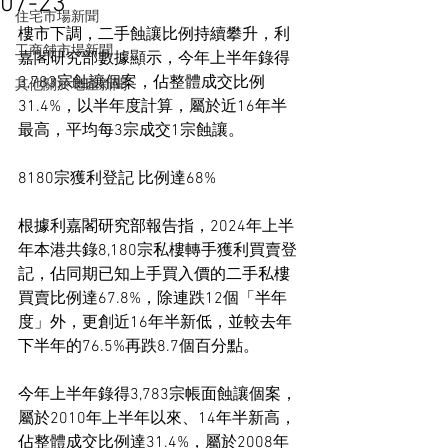
07-23
住宅市場新聞
樓市下調，二手蝕讓比例持續攀升，利
工商舖市場新聞
嘉閣研究部數據顯示，今年上半年錄得
3,783宗蝕讓個案，佔整體成交比例
其他關於地產新聞
31.4%，以半年度計算，屬於近16年半
最高，平均每3宗成交1宗蝕讓。
8180宗獲利登記 比例達68%
根據利嘉閣研究部報告指，2024年上半
年本港共錄8,180宗私樓轉手獲利買賣登
記，佔同期已知上手買入價的二手私樓
買賣比例達67.8%，除連跌12個「半年
度」外，更創近16年半新低，並較去年
下半年的76.5%再跌8.7個百分點。
今年上半年錄得3,783宗帳面蝕讓個案，
屬於2010年上半年以來、14年半新高，
佔整體成交比例達31.4%，屬於2008年