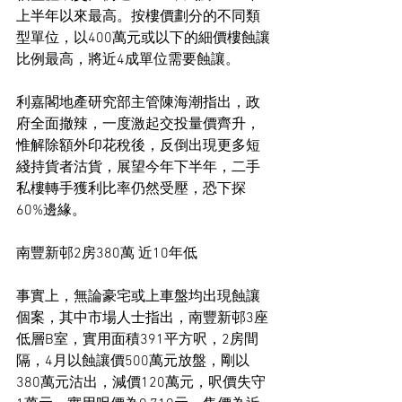
上半年以來最高。按樓價劃分的不同類
型單位，以400萬元或以下的細價樓蝕讓
比例最高，將近4成單位需要蝕讓。
利嘉閣地產研究部主管陳海潮指出，政
府全面撤辣，一度激起交投量價齊升，
惟解除額外印花稅後，反倒出現更多短
綫持貨者沽貨，展望今年下半年，二手
私樓轉手獲利比率仍然受壓，恐下探
60%邊緣。
南豐新邨2房380萬 近10年低
事實上，無論豪宅或上車盤均出現蝕讓
個案，其中市場人士指出，南豐新邨3座
低層B室，實用面積391平方呎，2房間
隔，4月以蝕讓價500萬元放盤，剛以
380萬元沽出，減價120萬元，呎價失守