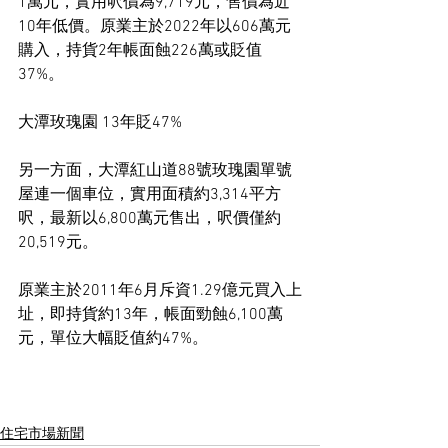
1萬元，實用呎價為9,719元，售價為近
10年低價。原業主於2022年以606萬元
購入，持貨2年帳面蝕226萬或貶值
37%。
大潭玫瑰園 13年貶47%
另一方面，大潭紅山道88號玫瑰園單號
屋連一個車位，實用面積約3,314平方
呎，最新以6,800萬元售出，呎價僅約
20,519元。
原業主於2011年6月斥資1.29億元買入上
址，即持貨約13年，帳面勁蝕6,100萬
元，單位大幅貶值約47%。
住宅市場新聞